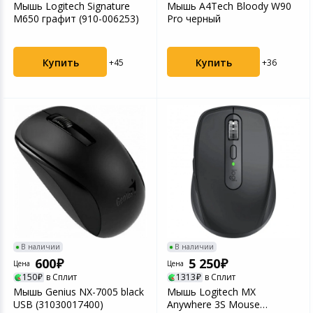
Мышь Logitech Signature
Мышь A4Tech Bloody W90
M650 графит (910-006253)
Pro черный
Купить
Купить
+45
+36
В наличии
В наличии
600
5 250
Цена
Цена
150
в Сплит
1313
в Сплит
Мышь Genius NX-7005 black
Мышь Logitech MX
USB (31030017400)
Anywhere 3S Mouse