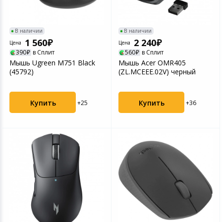
Игровые аксесс
Цифровые фото
Товары для дачи и сада
В наличии
В наличии
Программное об
Устройства зву
1 560
2 240
Цена
Цена
Музыкальные инструменты
390
в Сплит
560
в Сплит
Мышь Ugreen M751 Black
Мышь Acer OMR405
Канцтовары
(45792)
(ZL.MCEEE.02V) черный
Аксессуары
Купить
Купить
+25
+36
Торговое оборудование
Умный дом
Системы безопасности
Системы видеонаблюдения
Уцененные товары