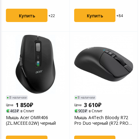
Graphite Wireless (910-
006929...
Купить
Купить
+22
+84
В наличии
В наличии
1 850
3 610
Цена
Цена
463
в Сплит
903
в Сплит
Мышь Acer OMR406
Мышь A4Tech Bloody R72
(ZL.MCEEE.02W) черный
Pro Duo черный (R72 PRO
DUO)