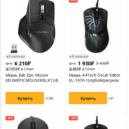
-44%
В наличии
В наличии
6 210
1 930
3 430
Цена
Цена
1553
в Сплит
483
в Сплит
Мышь Jlab Epic Mouse
Мышь A4Tech Oscar Editor
(IEUMEPICMOUSERBLK124)
XL-747H голубой/рисунок
Купить
Купить
+100
+31
-40%
-48%