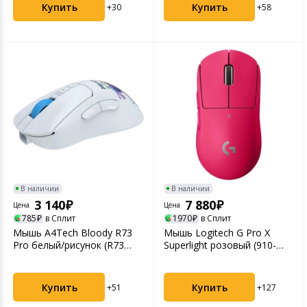
Купить
Купить
+30
+58
В наличии
В наличии
3 140
7 880
Цена
Цена
785
в Сплит
1970
в Сплит
Мышь A4Tech Bloody R73
Мышь Logitech G Pro X
Pro белый/рисунок (R73
Superlight розовый (910-
PRO NYX MIRAGE)
005960)
Купить
Купить
+51
+127