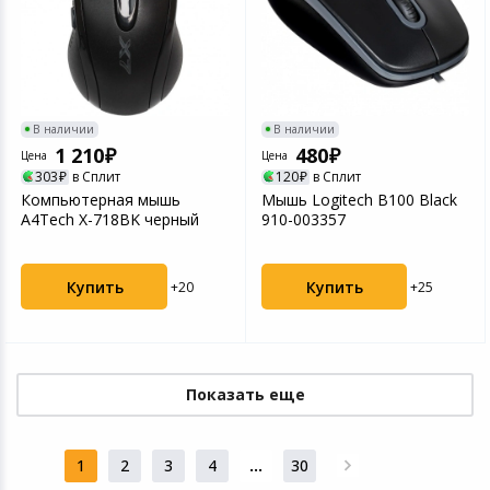
В наличии
В наличии
1 210
480
Цена
Цена
303
в Сплит
120
в Сплит
Компьютерная мышь
Мышь Logitech B100 Black
A4Tech X-718BK черный
910-003357
Купить
Купить
+20
+25
Показать еще
1
2
3
4
...
30