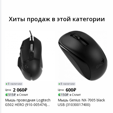
Хиты продаж в этой категории
)
В наличии
В наличии
2 060
600
Цена
Цена
Ц
515
в Сплит
150
в Сплит
Мышь проводная Logitech
Мышь Genius NX-7005 black
М
G502 HERO (910-005474)
USB (31030017400)
3
Black
(