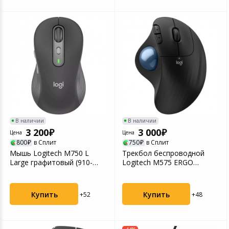
В наличии
В наличии
3 200
3 000
Цена
Цена
800
в Сплит
750
в Сплит
Мышь Logitech M750 L
Трекбол беспроводной
Large графитовый (910-
Logitech M575 ERGO
006266)
Graphite (910-007035)
Купить
Купить
+52
+48