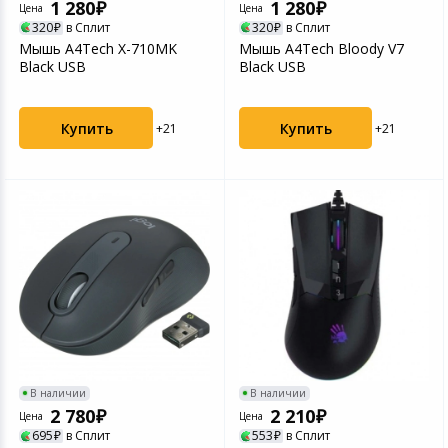
1 280
1 280
Цена
Цена
320
в Сплит
320
в Сплит
Мышь A4Tech X-710MK
Мышь A4Tech Bloody V7
Black USB
Black USB
Купить
Купить
+21
+21
В наличии
В наличии
2 780
2 210
Цена
Цена
695
в Сплит
553
в Сплит