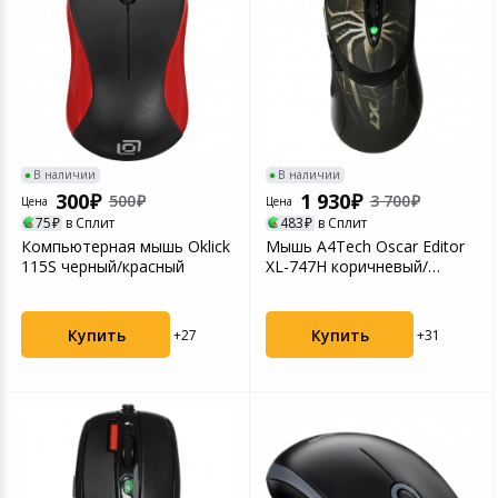
В наличии
В наличии
300
1 930
500
3 700
Цена
Цена
75
в Сплит
483
в Сплит
Компьютерная мышь Oklick
Мышь A4Tech Oscar Editor
115S черный/красный
XL-747H коричневый/
рисунок
Купить
Купить
+27
+31