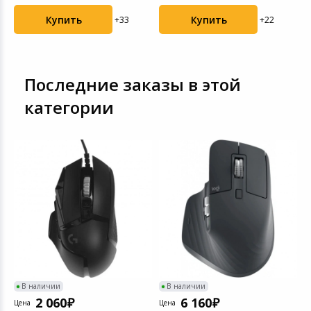
Купить
Купить
+33
+22
Последние заказы в этой
категории
В наличии
В наличии
2 060
6 160
Цена
Цена
Ц