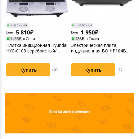
В наличии
В наличии
5 810
1 950
Цена
Цена
Ц
1453
в Сплит
488
в Сплит
ai
Плитка индкционная Hyundai
Электрическая плита,
П
HYC-0103 серебристый/
индукционная BQ HP104B
H
черный
Черный
с
Купить
Купить
+93
+32