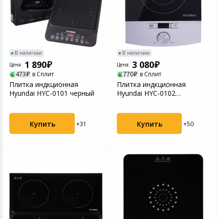
Игровые аксесс
Цифровые фото
Товары для дачи и сада
Программное об
Устройства зву
Музыкальные инструменты
В наличии
В наличии
1 890
3 080
Цена
Цена
Канцтовары
473
в Сплит
770
в Сплит
Плитка индкционная
Плитка индкционная
Hyundai HYC-0101 черный
Hyundai HYC-0102
Аксессуары
серебристый/черный
Системы безопасности
Купить
Купить
+31
+50
Торговое оборудование
Умный дом
Системы видеонаблюдения
Уцененные товары