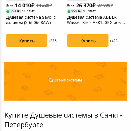
14 010
26 370
14 220
87 900
Цена
Цена
Ц
3503
в Сплит
6593
в Сплит
Душевая система Savol с
Душевая система ABBER
Д
изливом (S-600608AW)
Wasser Kreis AF8150RG роз.
т
золото уцененны...
F
Купить
Купить
+236
+422
Купите Душевые системы в Санкт-
Петербурге