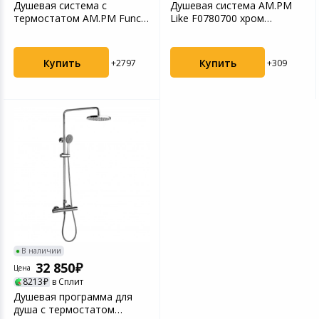
Душевая система с
Душевая система AM.PM
термостатом AM.PM Func
Like F0780700 хром
F078F500 хром хорошее с...
хорошее состояние
Купить
Купить
+2797
+309
В наличии
32 850
Цена
8213
в Сплит
Душевая программа для
душа с термостатом