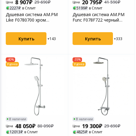
8 907
20 795
29 690
41 590
Цена
Цена
2227
в Сплит
5199
в Сплит
Душевая система AM.PM
Душевая система AM.PM
Like F0780700 хром
Func F078F722 черный
хорошее состояние
хорошее состояние
Купить
Купить
+143
+333
-40%
-35%
Уценка
Уценка
В наличии
В наличии
48 050
19 300
80 090
29 690
Цена
Цена
12013
в Сплит
4825
в Сплит