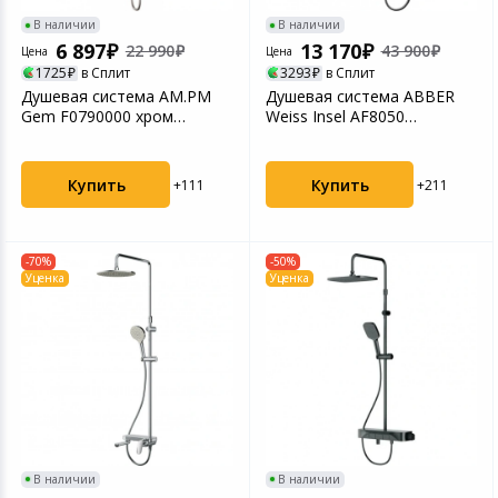
В наличии
В наличии
6 897
13 170
22 990
43 900
Цена
Цена
1725
в Сплит
3293
в Сплит
Душевая система AM.PM
Душевая система ABBER
Gem F0790000 хром
Weiss Insel AF8050
хорошее состояние
скрытого монтажа с изли...
Купить
Купить
+111
+211
-70%
-50%
Уценка
Уценка
В наличии
В наличии