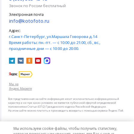
Звонок по России бесплатный
Электронная почта
info@kotofoto.ru
Адрес:
г.Санкт-Петербург
, ул.Маршала Говорова д.14
Время работы:
пн.-пт. — с 10:00 до 21:00, сб., вс.,
праздничные дни — с 10:00 до 20:00.
Мы на
Яндекс.Маркете
Вся представленная на сайте информация носит исключительно информационный
характер и ни при каких условиях не является публичной офертой определяемой
положениями Статьи 437 (2) Гражданского кодекса Российской Федерации.
На этом сайте можно платить и производить возвраты с помощью сервиса Яндекс Пэй.
Мы в других городах
Мы используем cookie-файлы, чтобы получить статистику,
Санкт-Петербург
Москва
которая помогает нам улучшить сервис для Вас с целью