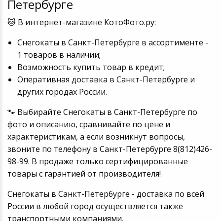
Петербурге
Игровые аксесс
Цифровые фото
🐱 В интернет-магазине КотоФото.ру:
Товары для дачи и сада
Программное об
Устройства зву
Снегокаты в Санкт-Петербурге в ассортименте -
Музыкальные инструменты
1 товаров в наличии;
Возможность купить товар в кредит;
Канцтовары
Оперативная доставка в Санкт-Петербурге и
других городах России.
Аксессуары
🐾 Выбирайте Снегокаты в Санкт-Петербурге по
Системы безопасности
фото и описанию, сравнивайте по цене и
характеристикам, а если возникнут вопросы,
Торговое оборудование
звоните по телефону в Санкт-Петербурге 8(812)426-
98-99. В продаже только сертифицированные
Умный дом
товары с гарантией от производителя!
Системы видеонаблюдения
Снегокаты в Санкт-Петербурге - доставка по всей
России в любой город осуществляется также
Уцененные товары
транспортными компаниями.