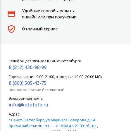
Игровые аксесс
Цифровые фото
Удобные способы оплаты
Товары для дачи и сада
онлайн или при получении
Программное об
Устройства зву
Музыкальные инструменты
Отличный сервис
Канцтовары
Аксессуары
Телефон для звонков в Санкт-Петербурге
8 (812) 426-98-99
Торговое оборудование
Горячая линия 9:00–21:00, выходные 10:00–20:00 МСК
8 (800) 505-43-75
Системы безопасности
Звонок по России бесплатный
Электронная почта
Умный дом
info@kotofoto.ru
Системы видеонаблюдения
Адрес:
г.Санкт-Петербург
, ул.Маршала Говорова д.14
Время работы:
пн.-пт. — с 10:00 до 21:00, сб., вс.,
Уцененные товары