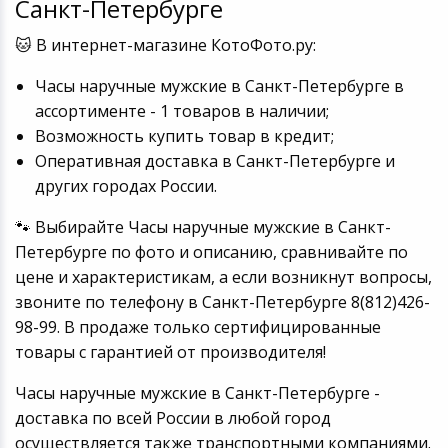
Санкт-Петербурге
Игровые аксесс
Цифровые фото
🐱 В интернет-магазине КотоФото.ру:
Товары для дачи и сада
Программное об
Устройства зву
Часы наручные мужские в Санкт-Петербурге в
Музыкальные инструменты
ассортименте - 1 товаров в наличии;
Возможность купить товар в кредит;
Канцтовары
Оперативная доставка в Санкт-Петербурге и
других городах России.
Аксессуары
🐾 Выбирайте Часы наручные мужские в Санкт-
Торговое оборудование
Петербурге по фото и описанию, сравнивайте по
цене и характеристикам, а если возникнут вопросы,
Системы безопасности
звоните по телефону в Санкт-Петербурге 8(812)426-
98-99. В продаже только сертифицированные
Умный дом
товары с гарантией от производителя!
Системы видеонаблюдения
Часы наручные мужские в Санкт-Петербурге -
доставка по всей России в любой город
Уцененные товары
осуществляется также транспортными компаниями.