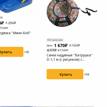
ии
0
1 250
 Сплит
едянка "Мини-Боб"
В наличии
1 670
3 723
Цена
418
в Сплит
Купить
+45
Санки надувные "Ватрушка"
D-1,1 м (с рисунком) с
молнией
Купить
+58