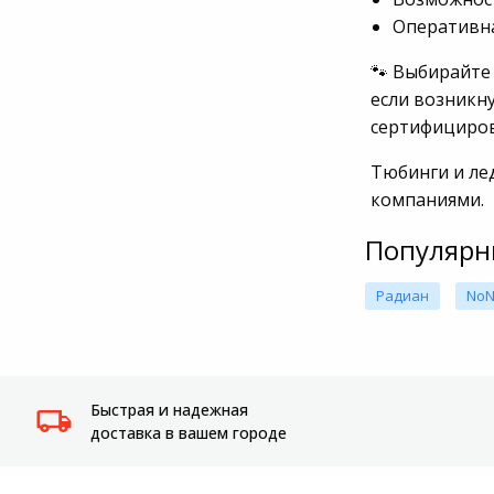
Оперативна
Системы
видеонаблюдения
🐾 Выбирайте
если возникну
Уцененные товары
сертифициров
Тюбинги и ле
компаниями.
Популярн
Радиан
No
Быстрая и надежная
доставка в вашем городе