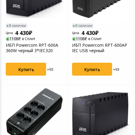
Устройства зву
Товары для дачи и сада
В наличии
В наличии
Музыкальные инструменты
4 430
4 430
Цена
Цена
1108
в Сплит
1108
в Сплит
Канцтовары
ИБП Powercom RPT-600A
ИБП Powercom RPT-600AP
360W черный 3*IEC320
IEC USB черный
Аксессуары
Купить
Купить
+93
+93
Системы безопасности
Торговое оборудование
Умный дом
Системы видеонаблюдения
Уцененные товары