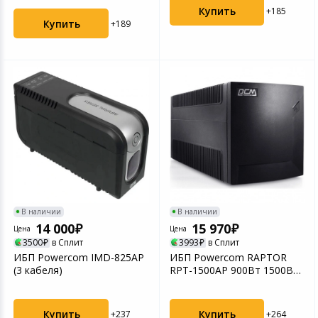
Купить
+185
Купить
+189
В наличии
В наличии
14 000
15 970
Цена
Цена
3500
в Сплит
3993
в Сплит
ИБП Powercom IMD-825AP
ИБП Powercom RAPTOR
(3 кабеля)
RPT-1500AP 900Вт 1500ВА
черный
Купить
Купить
+237
+264