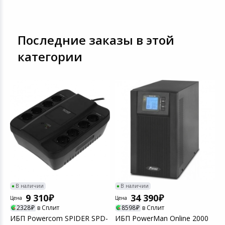
Последние заказы в этой
категории
,
В наличии
В наличии
9 310
34 390
Цена
Цена
Ц
2328
в Сплит
8598
в Сплит
ИБП Powercom SPIDER SPD-
ИБП PowerMan Online 2000
И