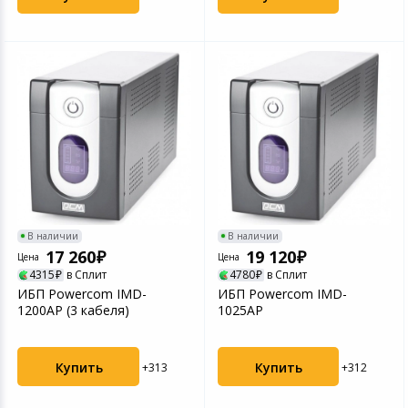
В наличии
В наличии
17 260
19 120
Цена
Цена
4315
в Сплит
4780
в Сплит
ИБП Powercom IMD-
ИБП Powercom IMD-
1200AP (3 кабеля)
1025AP
Купить
Купить
+313
+312