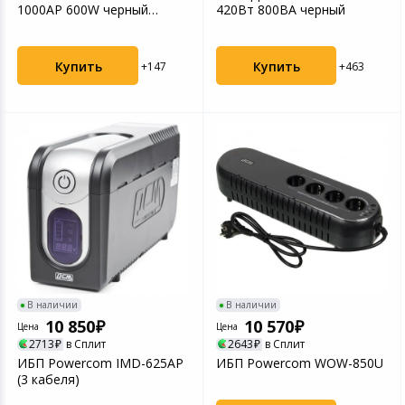
1000AP 600W черный
420Вт 800ВА черный
3*IEC320
Купить
Купить
+147
+463
В наличии
В наличии
10 850
10 570
Цена
Цена
2713
в Сплит
2643
в Сплит
ИБП Powercom IMD-625AP
ИБП Powercom WOW-850U
(3 кабеля)