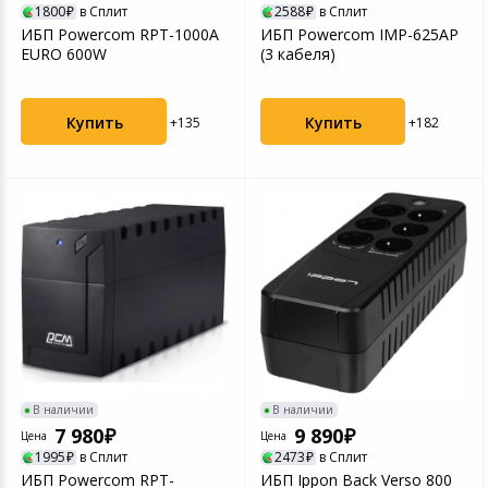
1800
в Сплит
2588
в Сплит
ИБП Powercom RPT-1000A
ИБП Powercom IMP-625AP
EURO 600W
(3 кабеля)
Купить
Купить
+135
+182
В наличии
В наличии
7 980
9 890
Цена
Цена
1995
в Сплит
2473
в Сплит
ИБП Powercom RPT-
ИБП Ippon Back Verso 800