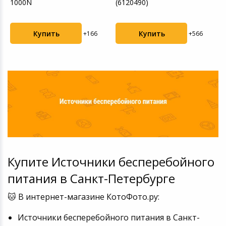
1000N
(6120490)
1
Купить
Купить
+166
+566
Купите Источники бесперебойного
питания в Санкт-Петербурге
🐱 В интернет-магазине КотоФото.ру:
Источники бесперебойного питания в Санкт-