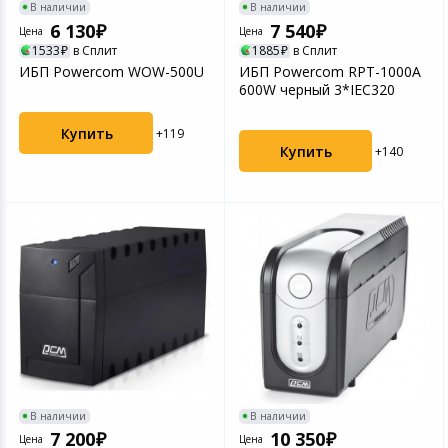
В наличии
В наличии
6 130
7 540
Цена
Цена
1533
в Сплит
1885
в Сплит
ИБП Powercom WOW-500U
ИБП Powercom RPT-1000A
600W черный 3*IEC320
Купить
+119
Купить
+140
В наличии
В наличии
7 200
10 350
Цена
Цена