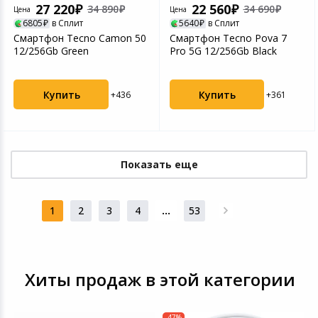
27 220
22 560
34 890
34 690
Цена
Цена
6805
в Сплит
5640
в Сплит
Смартфон Tecno Camon 50
Смартфон Tecno Pova 7
12/256Gb Green
Pro 5G 12/256Gb Black
Купить
Купить
+436
+361
Показать еще
1
2
3
4
...
53
Хиты продаж в этой категории
-47%
-