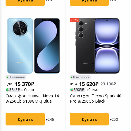
-33%
В наличии
В наличии
15 370
15 620
23 190
Цена
Цена
3843
в Сплит
3905
в Сплит
Смартфон Huawei Nova 14i
Смартфон Tecno Spark 40
8/256Gb 51098MKJ Blue
Pro 8/256Gb Black
Купить
Купить
+246
+250