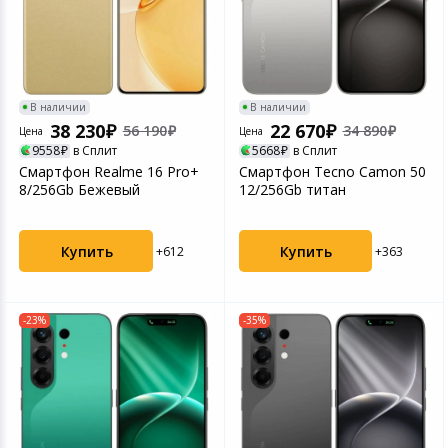
В наличии
В наличии
38 230
22 670
56 190
34 890
Цена
Цена
9558
в Сплит
5668
в Сплит
Смартфон Realme 16 Pro+
Смартфон Tecno Camon 50
8/256Gb Бежевый
12/256Gb титан
Купить
Купить
+612
+363
-23%
-35%