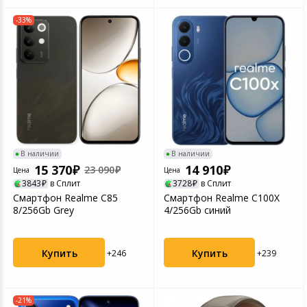
-33%
В наличии
В наличии
15 370
14 910
23 090
Цена
Цена
3843
в Сплит
3728
в Сплит
Смартфон Realme C85
Смартфон Realme C100X
8/256Gb Grey
4/256Gb синий
Купить
Купить
+246
+239
-21%