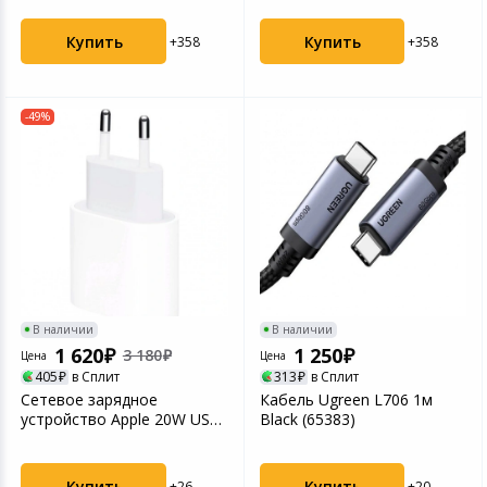
Купить
Купить
+358
+358
-49%
В наличии
В наличии
1 620
1 250
3 180
Цена
Цена
405
в Сплит
313
в Сплит
Сетевое зарядное
Кабель Ugreen L706 1м
устройство Apple 20W USB-
Black (65383)
C Power Adapter MD3J4Z...
Купить
Купить
+26
+20