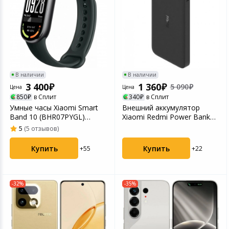
В наличии
В наличии
3 400
1 360
5 090
Цена
Цена
850
в Сплит
340
в Сплит
Умные часы Xiaomi Smart
Внешний аккумулятор
Band 10 (BHR07PYGL)
Xiaomi Redmi Power Bank
Midnight Black
Fast Charge 18W 2000...
5
(5 отзывов)
Купить
Купить
+22
+55
-32%
-35%