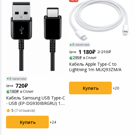
В наличии
1 180
2 210
Цена
295
в Сплит
Кабель Apple Type-C to
Ц
Lightning 1m MUQ93ZM/A
В наличии
В
720
X
Цена
Купить
+20
F
180
в Сплит
Кабель Samsung USB Type-C
- USB (EP-DG930IBRGRU) 1.5
м black
5
(7 отзывов)
Купить
+24