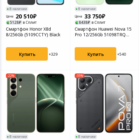
В наличии
В наличии
20 510
33 750
Цена
Цена
5128
в Сплит
8438
в Сплит
Смартфон Honor X8d
Смартфон Huawei Nova 15
8/256Gb (5109CCTY) Black
Pro 12/256Gb 51098TRQ
Green
Купить
Купить
+329
+540
-22%
-35%
В наличии
В наличии