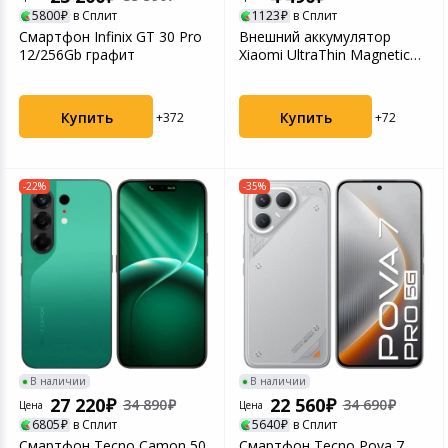
5800
в Сплит
1123
в Сплит
Игровые аксесс
Цифровые фото
Смартфон Infinix GT 30 Pro
Внешний аккумулятор
Товары для дачи и сада
12/256Gb графит
Xiaomi UltraThin Magnetic
Программное об
Устройства зву
Power Bank 5000 15...
Музыкальные инструменты
Купить
Купить
+372
+72
Канцтовары
-22%
-35%
Аксессуары
Системы безопасности
Торговое оборудование
Умный дом
В наличии
В наличии
Системы видеонаблюдения
27 220
22 560
34 890
34 690
Цена
Цена
6805
в Сплит
5640
в Сплит
Уцененные товары
Смартфон Tecno Camon 50
Смартфон Tecno Pova 7