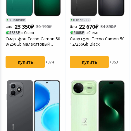
В наличии
В наличии
23 350
22 670
30 190
34 890
Цена
Цена
5838
в Сплит
5668
в Сплит
Смартфон Tecno Camon 50
Смартфон Tecno Camon 50
8/256Gb малахитовый
12/256Gb Black
зеленый
Купить
Купить
+374
+363