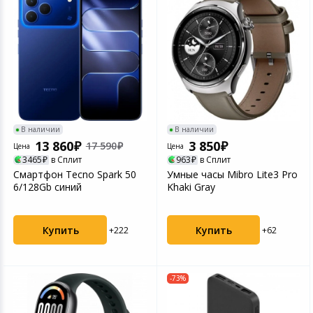
В наличии
В наличии
13 860
3 850
17 590
Цена
Цена
3465
в Сплит
963
в Сплит
Смартфон Tecno Spark 50
Умные часы Mibro Lite3 Pro
6/128Gb синий
Khaki Gray
Купить
Купить
+222
+62
-73%