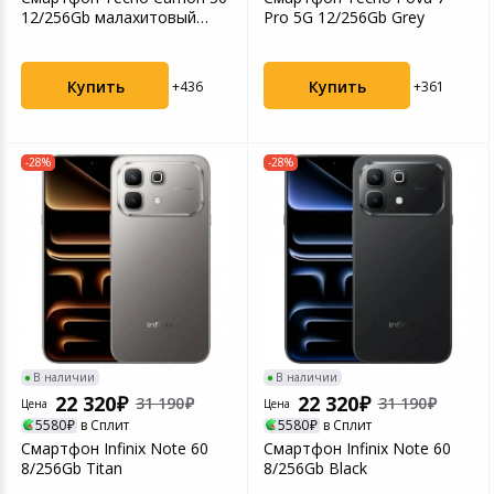
12/256Gb малахитовый
Pro 5G 12/256Gb Grey
зеленый
Купить
Купить
+436
+361
-28%
-28%
В наличии
В наличии
22 320
22 320
31 190
31 190
Цена
Цена
5580
в Сплит
5580
в Сплит
Смартфон Infinix Note 60
Смартфон Infinix Note 60
8/256Gb Titan
8/256Gb Black