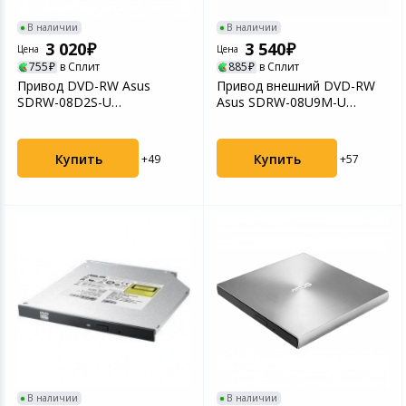
Устройства зву
В наличии
В наличии
Товары для дачи и сада
3 020
3 540
Цена
Цена
755
в Сплит
885
в Сплит
Музыкальные инструменты
Привод DVD-RW Asus
Привод внешний DVD-RW
SDRW-08D2S-U
Asus SDRW-08U9M-U
LITE/DBLK/G/AS черный
(SDRW-08U9M-U/BLK/G/AS)
Канцтовары
Купить
Купить
+49
+57
Аксессуары
Торговое оборудование
Системы безопасности
Умный дом
Системы видеонаблюдения
Уцененные товары
В наличии
В наличии