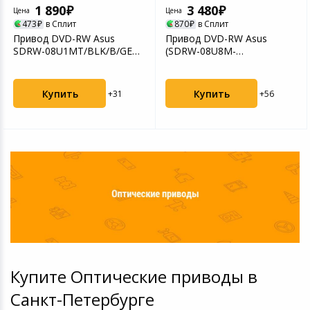
1 890
3 480
Цена
Цена
473
в Сплит
870
в Сплит
Привод DVD-RW Asus
Привод DVD-RW Asus
SDRW-08U1MT/BLK/B/GEN
(SDRW-08U8M-
черный
U/SIL/G/AS/P2G)
Купить
Купить
+31
+56
Купите Оптические приводы в
Санкт-Петербурге