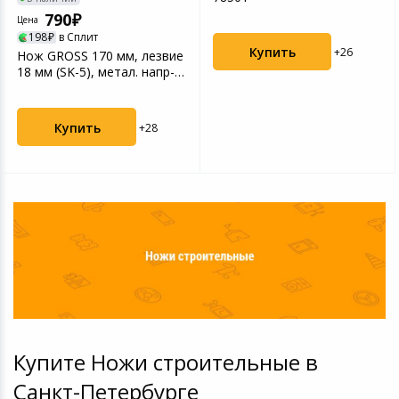
Игровые аксесс
Цифровые фото
790
Цена
198
в Сплит
Товары для дачи и сада
Купить
+26
Нож GROSS 170 мм, лезвие
Программное об
Устройства зву
18 мм (SK-5), метал. напр-
Музыкальные инструменты
щая, 5 лезвий...
Канцтовары
Купить
+28
Аксессуары
Умный дом
Торговое оборудование
Системы безопасности
Системы видеонаблюдения
Купите Ножи строительные в
Санкт-Петербурге
Уцененные товары