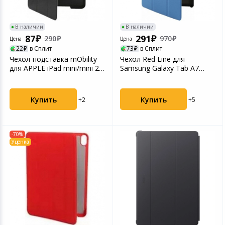
Игровые аксесс
Цифровые фото
Товары для дачи и сада
В наличии
В наличии
Программное об
Устройства зву
87
291
290
970
Цена
Цена
Музыкальные инструменты
22
в Сплит
73
в Сплит
Чехол-подставка mObility
Чехол Red Line для
для APPLE iPad mini/mini 2 Y
Samsung Galaxy Tab A7
Канцтовары
Black УТ00...
2020 Sea УТ000024382 от...
Аксессуары
Купить
Купить
+2
+5
Умный дом
-70%
Уценка
Торговое оборудование
Системы безопасности
Системы видеонаблюдения
Уцененные товары