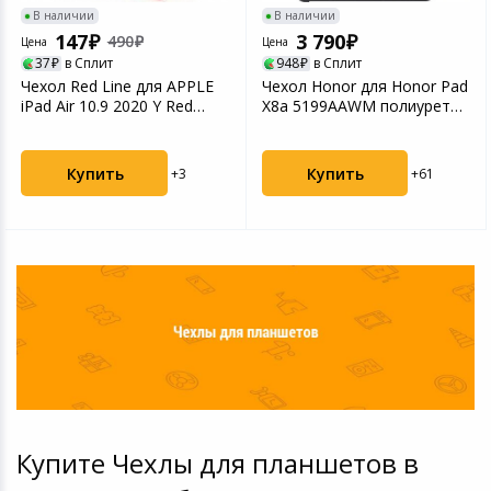
В наличии
В наличии
147
3 790
490
Цена
Цена
37
в Сплит
948
в Сплит
Чехол Red Line для APPLE
Чехол Honor для Honor Pad
iPad Air 10.9 2020 Y Red
X8a 5199AAWM полиуретан
УТ000023226
серый
Купить
Купить
+3
+61
Купите Чехлы для планшетов в