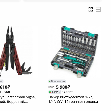
ии
В наличии
 610
5 980
Цена
в Сплит
1495
в Сплит
ул Leatherman Signal,
Набор инструментов 1/2",
ций, бордовый,
1/4", CrV, 12 гранные головки,
ый че...
пластико...