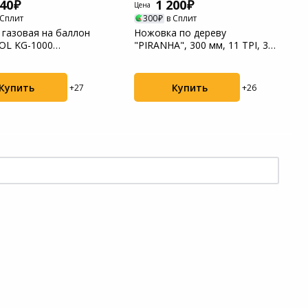
640
1 200
Цена
 Сплит
300
в Сплит
 газовая на баллон
Ножовка по дереву
OL KG-1000
"PIRANHA", 300 мм, 11 TPI, 3D-
еталлическая с...
зуб, тефл. покр....
Купить
Купить
+27
+26