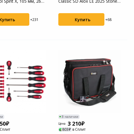
l Spirit X, 105 мм, 26
Classic SD Alox LE 2025 Stone
 кож...
Red, 58 ...
Купить
Купить
+231
+68
ии
В наличии
450
3 210
Цена
 Сплит
803
в Сплит