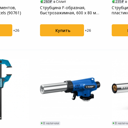
280
в Сплит
235
в
ументов,
Струбцина F-образная,
Струбци
els (90761)
быстрозажимная, 600 х 80 мм,
пластик
усиленный ней...
храповы
Купить
+26
+26
В наличии
В налич