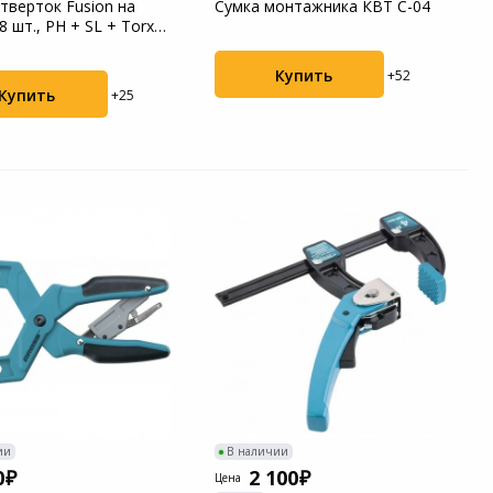
тверток Fusion на
Сумка монтажника КВТ С-04
8 шт., PH + SL + Torx,
.
Купить
+52
Купить
+25
ии
В наличии
0
2 100
Цена