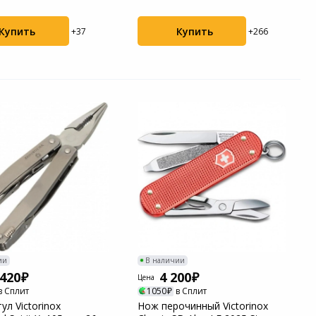
Купить
Купить
+37
+266
ии
В наличии
 420
4 200
Цена
в Сплит
1050
в Сплит
ул Victorinox
Нож перочинный Victorinox