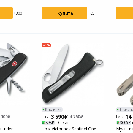
Gross (14...
Пылесосы садовые
Купить
+300
+65
Мотоблоки
-25%
В наличии
В налич
3 590
14
 000
4 760
Цена
Цена
898
в Сплит
3605
utrider
Нож Victorinox Sentinel One
Мультит