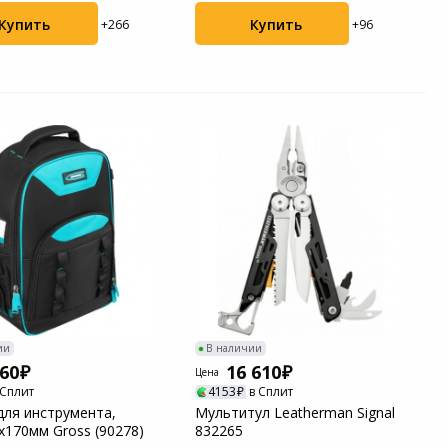
Купить
Купить
+266
+96
ии
В наличии
260
16 610
Цена
 Сплит
4153
в Сплит
для инструмента,
Мультитул Leatherman Signal
х170мм Gross (90278)
832265