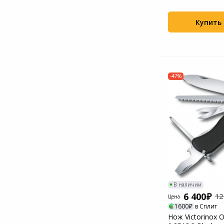
предметов G...
Системы
Купить
видеонаблюдения
Уцененные товары
-47%
В наличии
6 400
12
Цена
1600
в Сплит
Нож Victorinox O