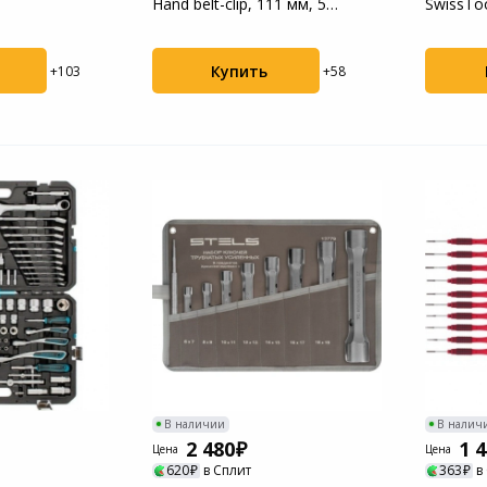
Hand belt-clip, 111 мм, 5
SwissToo
функций, с...
функций,
Купить
+103
+58
В наличии
В налич
2 480
1 
Цена
Цена
620
в Сплит
363
в