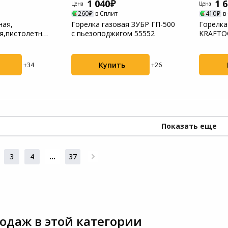
1 040
1 
Цена
Цена
260
в Сплит
410
в
ная,
Горелка газовая ЗУБР ГП-500
Горелка
я,пистолетного
с пьезоподжигом 55552
KRAFTO
и...
цельном
Купить
+34
+26
Показать еще
3
4
...
37
одаж в этой категории