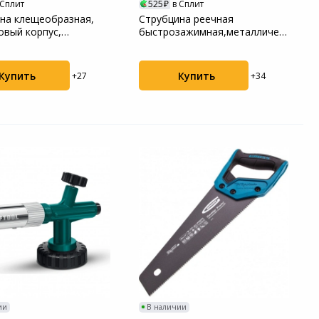
 Сплит
525
в Сплит
на клещеобразная,
Струбцина реечная
овый корпус,
быстрозажимная,металлический
й механизм ж...
корпус,рычажный х...
Купить
Купить
+27
+34
ии
В наличии