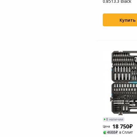
0.8513.3 Black
Купить
В наличии
18 750
Цена
4688
в Сплит