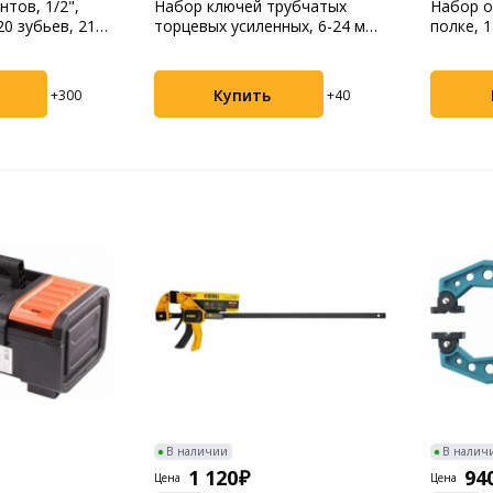
тов, 1/2",
Набор ключей трубчатых
Набор о
120 зубьев, 216
торцевых усиленных, 6-24 мм,
полке, 1
9 шт, CrV St...
CrV, 3к ..
Купить
+300
+40
В наличии
В налич
1 120
94
Цена
Цена