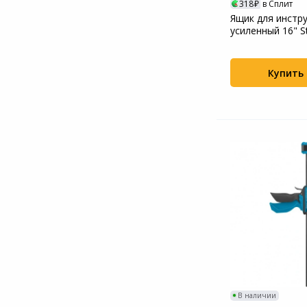
318
в Сплит
Ящик для инстр
усиленный 16" St
Купить
В наличии