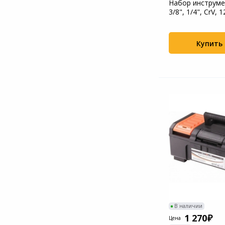
Набор инструмен
3/8", 1/4", CrV, 
предм...
Купить
В наличии
1 270
Цена