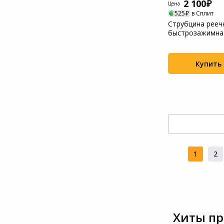
2 100
Цена
525
в Сплит
Струбцина рееч
быстрозажимна
типа,пошаг.механ
Купить
1
2
Хиты пр