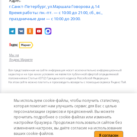
Адрес:
г.Санкт-Петербург
, ул.Маршала Говорова д.14
Время работы:
пн.-пт. — с 10:00 до 21:00, сб., вс.,
праздничные дни — с 10:00 до 20:00.
Мы на
Яндекс.Маркете
Вся представленная на сайте информация носит исключительно информационный
характер и ни при каких условиях не является публичной офертой определяемой
положениями Статьи 437 (2) Гражданского кодекса Российской Федерации.
На этом сайте можно платить и производить возвраты с помощью сервиса Яндекс Пэй.
Мы в других городах
Мы используем cookie-файлы, чтобы получить статистику,
Санкт-Петербург
Москва
которая помогает нам улучшить сервис для Вас с целью
персонализации сервисов и предложений. Вы можете
прочитать подробнее о cookie-файлах или изменить
Интернет-гипермаркет актуальных товаров «КотоФото»
настройки браузера. Продолжая пользоваться сайтом без
© 2008–2026. Все цены указаны в рублях РФ.
изменения настроек, вы даёте согласие на использование
ваших cookie-файлов.
Я согласен
Политика конфиденциальности
Карта сайта
Сообщить об ошибке