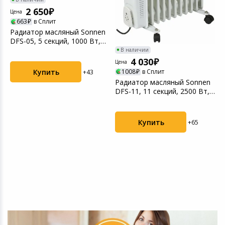
2 650
Ц
Цена
663
в Сплит
Р
Радиатор масляный Sonnen
D
DFS-05, 5 секций, 1000 Вт,
б
белый
В наличии
4 030
Цена
1008
в Сплит
Купить
+43
Радиатор масляный Sonnen
DFS-11, 11 секций, 2500 Вт,
белый
Купить
+65