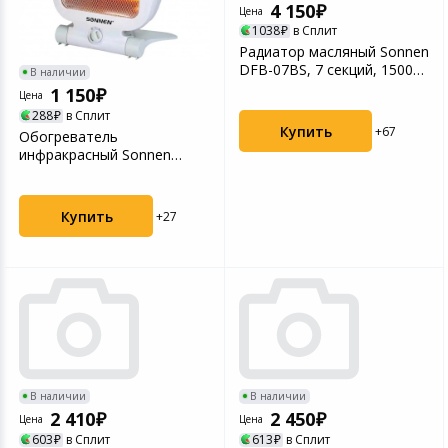
4 150
Цена
1038
в Сплит
Радиатор масляный Sonnen
DFB-07BS, 7 секций, 1500
В наличии
Вт
1 150
Цена
288
в Сплит
Купить
+67
Обогреватель
инфракрасный Sonnen
RH06, 800Вт, 2 режима
работы, н...
Купить
+27
В наличии
В наличии
2 410
2 450
Цена
Цена
603
в Сплит
613
в Сплит