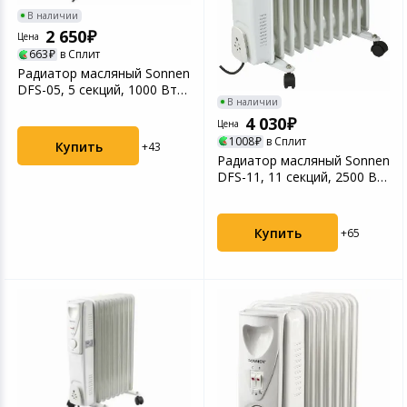
В наличии
Цифровые фото
2 650
Цена
Товары для дачи и сада
663
в Сплит
Устройства зву
Радиатор масляный Sonnen
Музыкальные инструменты
DFS-05, 5 секций, 1000 Вт,
В наличии
белый
4 030
Цена
Канцтовары
1008
в Сплит
Купить
+43
Радиатор масляный Sonnen
Аксессуары
DFS-11, 11 секций, 2500 Вт,
белый
Торговое оборудование
Купить
+65
Системы безопасности
Умный дом
Системы видеонаблюдения
Уцененные товары