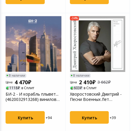
-34%
В наличии
В наличии
4 470
2 410
3 662
Цена
Цена
1118
в Сплит
603
в Сплит
БИ-2 - И корабль плывет...
Хворостовский Дмитрий -
(4620032913268) виниловая
Песни Военных Лет
пластинка
(4680068804930) винило...
Купить
Купить
+94
+39