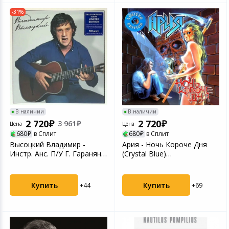
-31%
В наличии
В наличии
2 720
2 720
3 961
Цена
Цена
680
в Сплит
680
в Сплит
Высоцкий Владимир -
Ария - Ночь Короче Дня
Инстр. Анс. П/У Г. Гараняна
(Crystal Blue)
(Clear) (4680068...
(4680068803018) виниловая
...
Купить
Купить
+44
+69