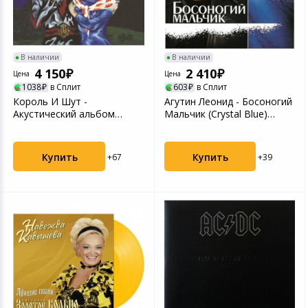
Игровые аксесс
Цифровые фото
Товары для дачи и сада
Программное об
Устройства зву
В наличии
В наличии
Музыкальные инструменты
4 150
2 410
Цена
Цена
1038
в Сплит
603
в Сплит
Канцтовары
Король И Шут -
Агутин Леонид - Босоногий
Акустический альбом
Мальчик (Crystal Blue)
(Forest Green)
(4680068804039)...
Аксессуары
(4606344052758...
Купить
Купить
+67
+39
Умный дом
Торговое оборудование
Системы безопасности
Системы видеонаблюдения
Уцененные товары