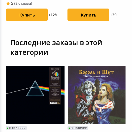
пластинка
(4680068804930) винило...
(
5
(2 отзыва)
Купить
Купить
+39
+128
Последние заказы в этой
категории
В наличии
В наличии