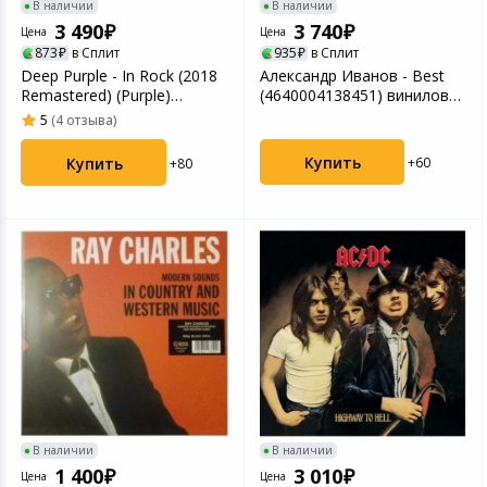
В наличии
В наличии
3 490
3 740
Цена
Цена
873
в Сплит
935
в Сплит
Deep Purple - In Rock (2018
Александр Иванов - Best
Remastered) (Purple)
(4640004138451) виниловая
(0190295565107)...
пластинка
5
(4 отзыва)
Купить
Купить
+60
+80
В наличии
В наличии
1 400
3 010
Цена
Цена