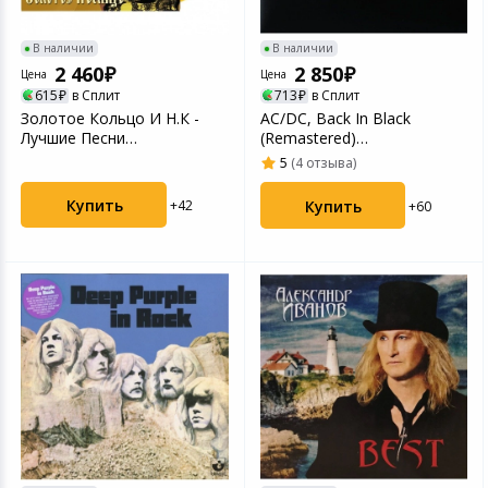
В наличии
В наличии
2 460
2 850
Цена
Цена
615
в Сплит
713
в Сплит
Золотое Кольцо И Н.К -
AC/DC, Back In Black
Лучшие Песни
(Remastered)
(4680068806231) виниловая
(5099751076513) виниловая
5
(4 отзыва)
пл...
плас...
Купить
Купить
+42
+60