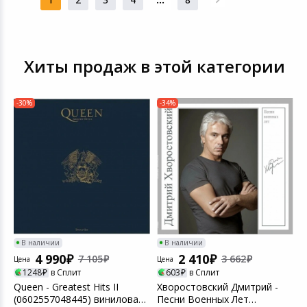
Хиты продаж в этой категории
-30%
-34%
В наличии
В наличии
4 990
2 410
7 105
3 662
Цена
Цена
Ц
1248
в Сплит
603
в Сплит
Queen - Greatest Hits II
Хворостовский Дмитрий -
A
(0602557048445) виниловая
Песни Военных Лет
S