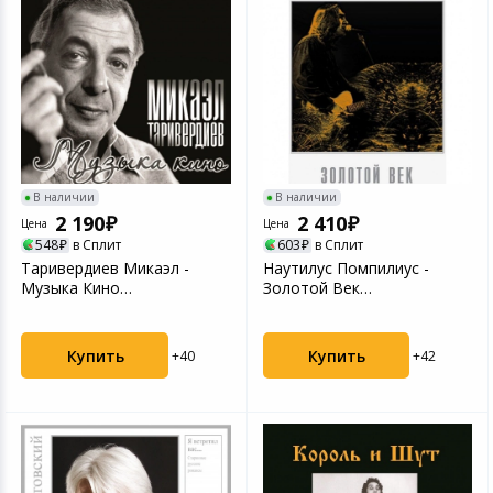
В наличии
В наличии
2 190
2 410
Цена
Цена
548
в Сплит
603
в Сплит
Таривердиев Микаэл -
Наутилус Помпилиус -
Музыка Кино
Золотой Век
(4640004138048) виниловая
(4640004135498) виниловая
пласт...
пласт...
Купить
Купить
+40
+42