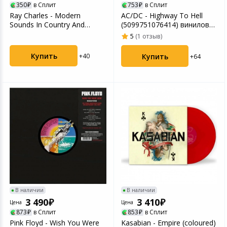
350
в Сплит
753
в Сплит
Ray Charles - Modern
AC/DC - Highway To Hell
Sounds In Country And
(5099751076414) виниловая
Western Music (900382...
пластинка
5
(1 отзыв)
Купить
Купить
+40
+64
В наличии
В наличии
3 490
3 410
Цена
Цена
873
в Сплит
853
в Сплит
Pink Floyd - Wish You Were
Kasabian - Empire (coloured)