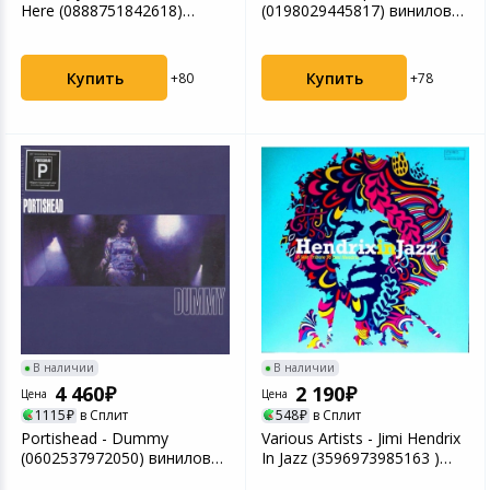
Here (0888751842618)
(0198029445817) виниловая
виниловая пласти...
пластинка
Купить
Купить
+80
+78
В наличии
В наличии
4 460
2 190
Цена
Цена
1115
в Сплит
548
в Сплит
Portishead - Dummy
Various Artists - Jimi Hendrix
(0602537972050) виниловая
In Jazz (3596973985163 )
пластинка
винилова...