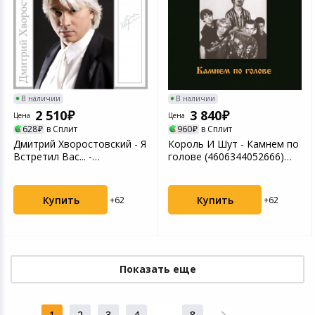
В наличии
В наличии
2 510
3 840
Цена
Цена
628
в Сплит
960
в Сплит
Дмитрий Хворостовский - Я
Король И Шут - Камнем по
Встретил Вас... -
голове (4606344052666)
Старинные Русские Ро...
виниловая пласти...
Купить
Купить
+62
+62
Показать еще
1
2
3
4
...
8