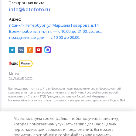
Электронная почта
info@kotofoto.ru
Адрес:
г.Санкт-Петербург
, ул.Маршала Говорова д.14
Время работы:
пн.-пт. — с 10:00 до 21:00, сб., вс.,
праздничные дни — с 10:00 до 20:00.
Мы на
Яндекс.Маркете
Вся представленная на сайте информация носит исключительно информационный
характер и ни при каких условиях не является публичной офертой определяемой
положениями Статьи 437 (2) Гражданского кодекса Российской Федерации.
На этом сайте можно платить и производить возвраты с помощью сервиса Яндекс Пэй.
Мы в других городах
Мы используем cookie-файлы, чтобы получить статистику,
Санкт-Петербург
Москва
которая помогает нам улучшить сервис для Вас с целью
персонализации сервисов и предложений. Вы можете
прочитать подробнее о cookie-файлах или изменить