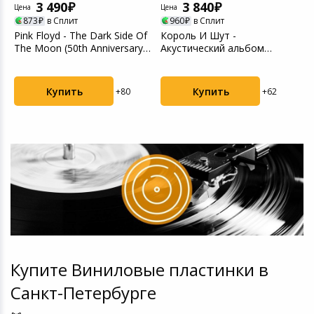
3 490
3 840
Цена
Цена
Ц
873
в Сплит
960
в Сплит
Pink Floyd - The Dark Side Of
Король И Шут -
К
The Moon (50th Anniversary)
Акустический альбом
А
(01965...
(4606344052741) виниловая
G
пла...
Купить
Купить
+80
+62
Купите Виниловые пластинки в
Санкт-Петербурге