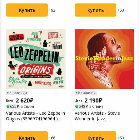
Купить
Купить
+92
+60
В наличии
В наличии
2 620
2 190
Цена
Цена
655
в Сплит
548
в Сплит
Various Artists - Led Zeppelin
Various Artists - Stevie
Origins (3596974196964 )
Wonder In Jazz
винилова...
(3596974306660 ) винилов...
Купить
Купить
+66
+60