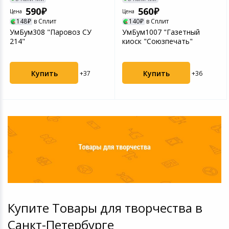
Игровые аксесс
Цифровые фото
590
560
Цена
Цена
148
в Сплит
140
в Сплит
Товары для дачи и сада
УмБум308 "Паровоз СУ
УмБум1007 "Газетный
Программное об
Устройства зву
214"
киоск "Союзпечать"
Музыкальные инструменты
Канцтовары
Купить
Купить
+37
+36
Аксессуары
Системы безопасности
Торговое оборудование
Умный дом
Системы видеонаблюдения
Купите Товары для творчества в
Санкт-Петербурге
Уцененные товары