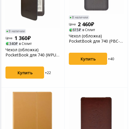
В наличии
2 460
Цена
615
в Сплит
В наличии
Чехол (обложка)
1 360
Цена
PocketBook для 740 (PBC-
340
в Сплит
740-DGST-RU), серый
Чехол (обложка)
PocketBook для 740 (WPUC-
Купить
+40
740-S-BK) чёрный
Купить
+22