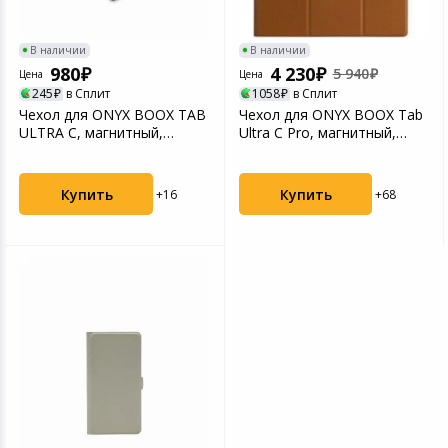
В наличии
В наличии
980
4 230
5 940
Цена
Цена
245
в Сплит
1058
в Сплит
Чехол для ONYX BOOX TAB
Чехол для ONYX BOOX Tab
ULTRA C, магнитный,
Ultra C Pro, магнитный,
чёрный, код: OCV0396...
коричневый, код:...
Купить
Купить
+16
+68