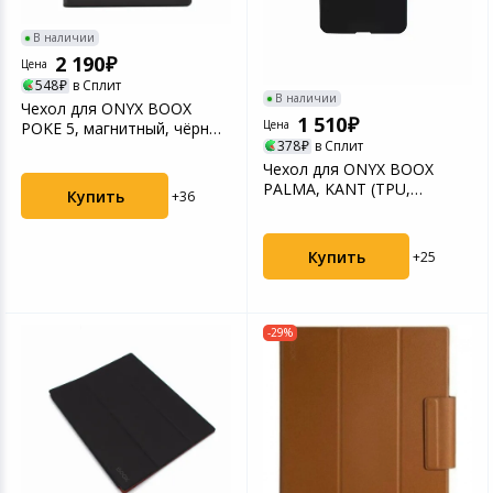
В наличии
2 190
Цена
548
в Сплит
В наличии
Чехол для ONYX BOOX
1 510
Цена
POKE 5, магнитный, чёрный
378
в Сплит
(OCV0395R)
Чехол для ONYX BOOX
PALMA, KANT (TPU,
Купить
+36
чёрный)
Купить
+25
-29%