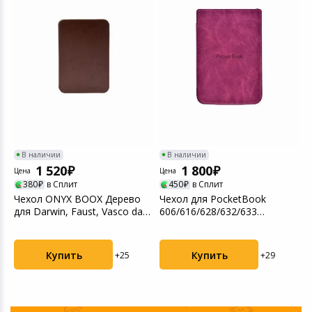
Ц
В наличии
В наличии
Ч
1 520
1 800
6
Цена
Цена
(
380
в Сплит
450
в Сплит
Чехол ONYX BOOX Дерево
Чехол для PocketBook
для Darwin, Faust, Vasco da
606/616/628/632/633
Gaмa, Caesar,...
фиолетовый (PBC-628-PR-...
Купить
Купить
+25
+29