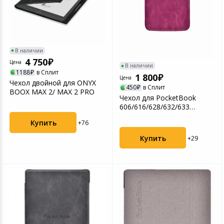
Цифровые фото
Товары для дачи и сада
Устройства зву
Музыкальные инструменты
В наличии
4 750
Цена
В наличии
Канцтовары
1188
в Сплит
1 800
Цена
Чехол двойной для ONYX
450
в Сплит
BOOX MAX 2/ MAX 2 PRO
Аксессуары
Чехол для PocketBook
606/616/628/632/633
фиолетовый (PBC-628-PR-...
Торговое оборудование
Купить
+76
Купить
+29
Системы безопасности
Умный дом
Системы видеонаблюдения
Уцененные товары