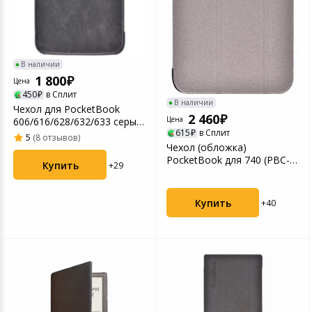
В наличии
1 800
Цена
450
в Сплит
В наличии
Чехол для PocketBook
2 460
Цена
606/616/628/632/633 серый
615
в Сплит
(PBC-628-DG-RU)
5
(8 отзывов)
Чехол (обложка)
PocketBook для 740 (PBC-
Купить
+29
740-LGST-RU) светло-
серы...
Купить
+40