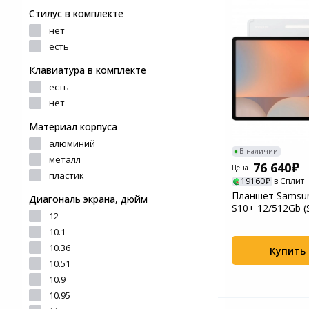
и ремонта
устройства для
Стилус в комплекте
фотоаппаратов
Игровые аксессуары
нет
Наручные часы
есть
Цифровые фоторамки
Программное обеспеч
Клавиатура в комплекте
Товары для дачи и сада
есть
Устройства звукозапи
нет
Музыкальные
инструменты
Материал корпуса
алюминий
В наличии
Канцтовары
металл
76 640
Цена
пластик
19160
в Сплит
Аксессуары
Планшет Samsun
Диагональ экрана, дюйм
S10+ 12/512Gb (
12
X820NZSPCAU) Si
Системы безопасности
10.1
10.36
Купить
Торговое оборудование
10.51
10.9
Умный дом
10.95