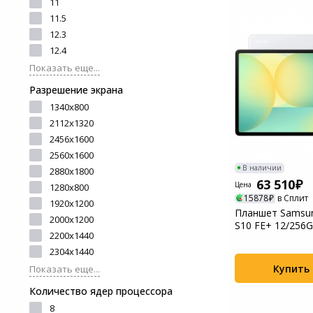
11
Системы
11.5
видеонаблюдения
12.3
12.4
Уцененные товары
Показать еще...
Разрешение экрана
1340х800
2112x1320
2456x1600
2560x1600
В наличии
2880x1800
63 510
Цена
1280x800
15878
в Сплит
1920x1200
Планшет Samsun
2000x1200
S10 FE+ 12/256G
2200x1440
X620NZSPCAU) Sil
2304x1440
Купить
Показать еще...
Количество ядер процессора
8