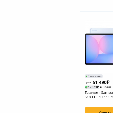
В наличии
51 490
Цена
12873
в Сплит
Планшет Samsun
S10 FE+ 13.1" 8
X620NLBRCAU...
Купить