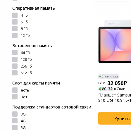
Оперативная память
4 Гб
6 Гб
8 Гб
12 Гб
Встроенная память
64 Гб
128 Гб
256 Гб
512 Гб
В наличии
32 050
Слот для карты памяти
Цена
8013
в Сплит
есть
Планшет Samsun
нет
S10 Lite 10.9" 6
X406BZS...
Поддержка стандартов сотовой связи
3G
Купить
4G
5G