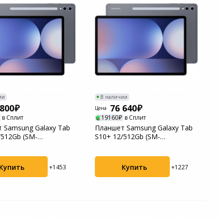
ии
В наличии
 800
76 640
Цена
в Сплит
19160
в Сплит
 Samsung Galaxy Tab
Планшет Samsung Galaxy Tab
/512Gb (SM-
S10+ 12/512Gb (SM-
PCAU) Grey
X820NZAPCAU) Grey
Купить
Купить
+1453
+1227