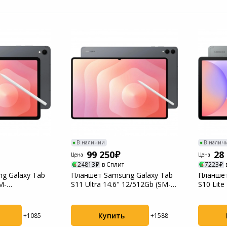
В наличии
В налич
99 250
28
Цена
Цена
24813
в Сплит
7223
g Galaxy Tab
Планшет Samsung Galaxy Tab
Планшет
M-
S11 Ultra 14.6" 12/512Gb (SM-
S10 Lite
серый
X930NZAE...
X400NZA
Купить
+1085
+1588