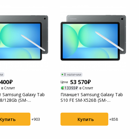
ии
В наличии
 400
53 570
Цена
в Сплит
13393
в Сплит
 Samsung Galaxy Tab
Планшет Samsung Galaxy Tab
 8/128Gb (SM-
S10 FE SM-X526B (SM-
RCAU) Grey
X526BZAPCAU) Grey
Купить
Купить
+903
+858