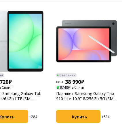
ии
В наличии
 720
38 990
Цена
в Сплит
9748
в Сплит
 Samsung Galaxy Tab
Планшет Samsung Galaxy Tab
 4/64Gb LTE (SM-
S10 Lite 10.9" 8/256Gb 5G (SM-
CAU) ...
X406BZA...
Купить
Купить
+284
+624