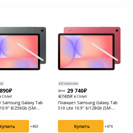
ии
В наличии
 890
29 740
Цена
в Сплит
7435
в Сплит
 Samsung Galaxy Tab
Планшет Samsung Galaxy Tab
 10.9" 8/256Gb (SM-
S10 Lite 10.9" 6/128Gb (SM-
ECA...
X406BZRACA...
Купить
Купить
+463
+476