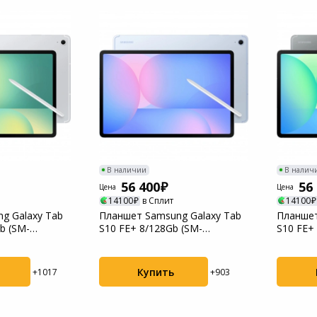
Мотоблоки
Пылесосы садовые
В наличии
В налич
56 400
56
Цена
Цена
14100
в Сплит
14100
g Galaxy Tab
Планшет Samsung Galaxy Tab
Планшет
b (SM-
S10 FE+ 8/128Gb (SM-
S10 FE+
...
X626BLBRCAU) Blue
X626BZA
Купить
+1017
+903