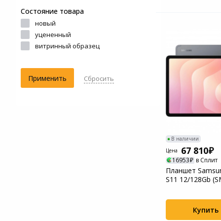
Состояние товара
новый
уцененный
витринный образец
Применить
Сбросить
В наличии
67 810
Цена
16953
в Сплит
Планшет Samsun
S11 12/128Gb (S
X736BZAACAU) 
Купить