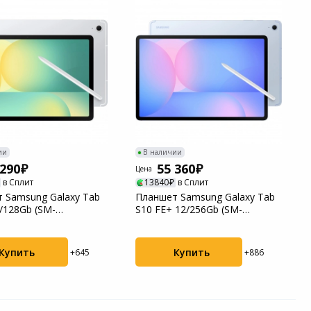
ии
В наличии
 290
55 360
Цена
в Сплит
13840
в Сплит
 Samsung Galaxy Tab
Планшет Samsung Galaxy Tab
8/128Gb (SM-
S10 FE+ 12/256Gb (SM-
CAU) Silve...
X620NLBPCAU) Blu...
Купить
Купить
+645
+886