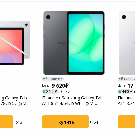
В наличии
В налич
9 620
17
Цена
Цена
2405
в Сплит
4430
g Galaxy Tab
Планшет Samsung Galaxy Tab
Планшет
/128Gb 5G (SM-
A11 8.7" 4/64Gb Wi-Fi (SM-
A11 8.7"
X130NZAACA...
X135FZSE
Купить
+513
+154