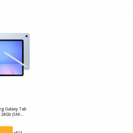
g Galaxy Tab
/128Gb (SM-
+824