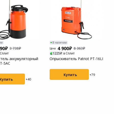
ии
В наличии
490
4 900
3 738
8 363
Цена
 Сплит
1225
в Сплит
тель аккумуляторный
Опрыскиватель Patriot PT-16LI
PT-5AC
Купить
+79
Купить
+40