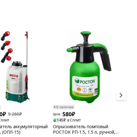
В наличии
В н
0
580
9 260
Цена
Цена
Сплит
145
в Сплит
13
атель аккумуляторный
Опрыскиватель помповый
Опры
, (ОПЛ-15)
РОСТОК РП-1.5, 1.5 л, ручной,
GRIN