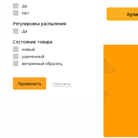
В, 8 Ач D...
Да
Системы
Нет
Купить
Купи
+61
+51
видеонаблюдения
Регулировка распыления
Уцененные товары
Да
Состояние товара
новый
уцененный
витринный образец
Применить
Сбросить