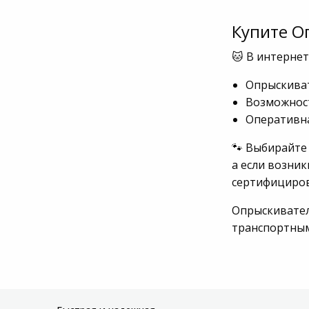
Купите О
🐱 В интернет
Опрыскиват
Возможност
Оперативна
🐾 Выбирайте 
а если возник
сертифициров
Опрыскиватели
транспортны