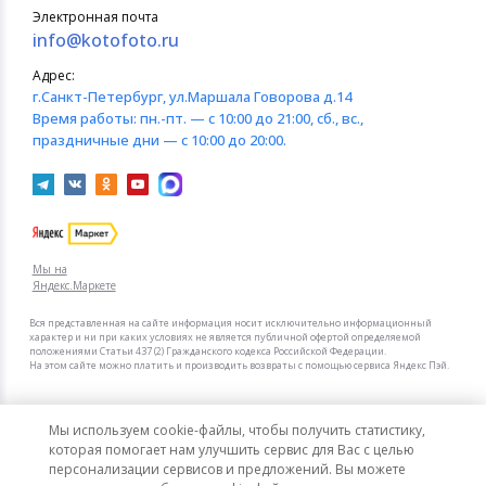
Электронная почта
info@kotofoto.ru
Адрес:
г.Санкт-Петербург
, ул.Маршала Говорова д.14
Время работы:
пн.-пт. — с 10:00 до 21:00, сб., вс.,
праздничные дни — с 10:00 до 20:00.
Мы на
Яндекс.Маркете
Вся представленная на сайте информация носит исключительно информационный
характер и ни при каких условиях не является публичной офертой определяемой
положениями Статьи 437 (2) Гражданского кодекса Российской Федерации.
На этом сайте можно платить и производить возвраты с помощью сервиса Яндекс Пэй.
Мы в других городах
Мы используем cookie-файлы, чтобы получить статистику,
Санкт-Петербург
Москва
которая помогает нам улучшить сервис для Вас с целью
персонализации сервисов и предложений. Вы можете