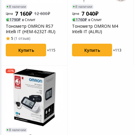
Игровые аксесс
Цифровые фото
В наличии
В наличии
7 160
7 040
Товары для дачи и сада
12 600
Цена
Цена
1790
в Сплит
1760
в Сплит
Программное об
Устройства зву
Тонометр OMRON RS7
Тонометр OMRON M4
Музыкальные инструменты
Intelli IT (HEM-6232T-RU)
Intelli IT (ALRU)
5
(1 отзыв)
Канцтовары
Купить
Купить
+113
+115
Аксессуары
-43%
Системы безопасности
Торговое оборудование
Умный дом
Системы видеонаблюдения
В наличии
Уцененные товары