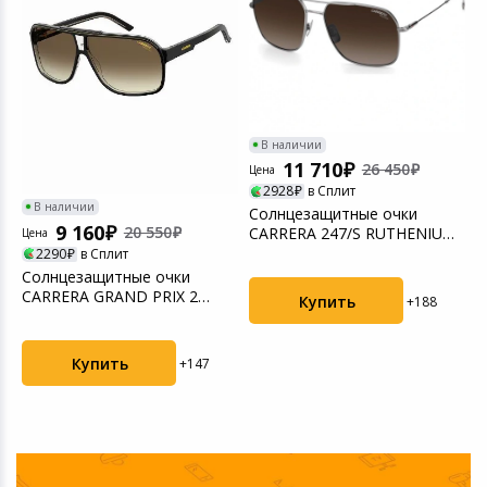
В наличии
11 710
26 450
Цена
Ц
2928
в Сплит
В наличии
Солнцезащитные очки
С
9 160
20 550
CARRERA 247/S RUTHENIUM
м
Цена
..
(2037896LB58LA)
G
2290
в Сплит
Солнцезащитные очки
CARRERA GRAND PRIX 2
Купить
+188
BLACK (24026580764HA)
Купить
+147