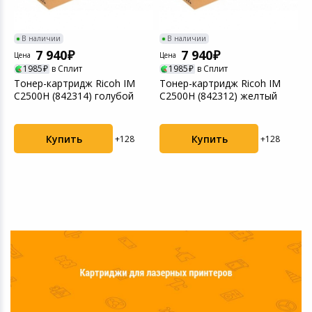
В наличии
В наличии
7 940
7 940
Цена
Цена
Ц
1985
в Сплит
1985
в Сплит
Тонер-картридж Ricoh IM
Тонер-картридж Ricoh IM
Т
C2500H (842314) голубой
C2500H (842312) желтый
C
Купить
Купить
+128
+128