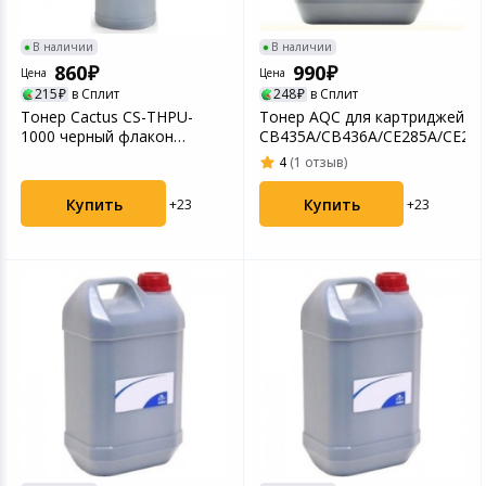
Игровые аксесс
Цифровые фото
Товары для дачи и сада
В наличии
В наличии
860
990
Программное об
Устройства зву
Цена
Цена
215
в Сплит
248
в Сплит
Музыкальные инструменты
Тонер Cactus CS-THPU-
Тонер AQC для картриджей
1000 черный флакон
CB435A/CB436A/CE285A/CE278A
Канцтовары
1000гр. для принтера HP ...
4
(1 отзыв)
Купить
Купить
+23
+23
Аксессуары
Системы безопасности
Торговое оборудование
Умный дом
Системы видеонаблюдения
Уцененные товары