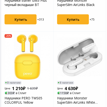
Наушники Edifier GM3 Plus
Наушники Monster
черный вкладыши BT
SuperSilm AirLinks Black
Купить
Купить
+313
+75
-26%
В наличии
В наличии
1 210
4 630
1 639
Цена
Цена
303
в Сплит
1158
в Сплит
Наушники PERO TWS05
Наушники Monster
COLORFUL Yellow
SuperSilm AirLinks White
белые