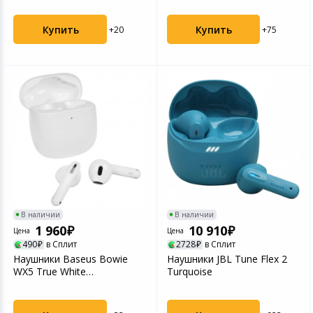
Купить
Купить
+20
+75
В наличии
В наличии
1 960
10 910
Цена
Цена
490
в Сплит
2728
в Сплит
Наушники Baseus Bowie
Наушники JBL Tune Flex 2
WX5 True White
Turquoise
(A00051000213-00)