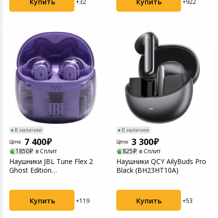
Купить
Купить
+32
+922
В наличии
В наличии
7 400
3 300
Цена
Цена
1850
в Сплит
825
в Сплит
Наушники JBL Tune Flex 2
Наушники QCY AilyBuds Pro
Ghost Edition
Black (BH23HT10A)
(JBLTFLEX2GMAE) Purple
Купить
Купить
+119
+53