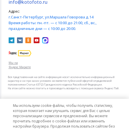
info@kotofoto.ru
Адрес:
г.Санкт-Петербург
, ул.Маршала Говорова д.14
Время работы:
пн.-пт. — с 10:00 до 21:00, сб., вс.,
праздничные дни — с 10:00 до 20:00.
Мы на
Яндекс.Маркете
Вся представленная на сайте информация носит исключительно информационный
характер и ни при каких условиях не является публичной офертой определяемой
положениями Статьи 437 (2) Гражданского кодекса Российской Федерации.
На этом сайте можно платить и производить возвраты с помощью сервиса Яндекс Пэй.
Мы в других городах
Мы используем cookie-файлы, чтобы получить статистику,
Санкт-Петербург
Москва
которая помогает нам улучшить сервис для Вас с целью
персонализации сервисов и предложений. Вы можете
прочитать подробнее о cookie-файлах или изменить
Интернет-гипермаркет актуальных товаров «КотоФото»
настройки браузера. Продолжая пользоваться сайтом без
© 2008–2026. Все цены указаны в рублях РФ.