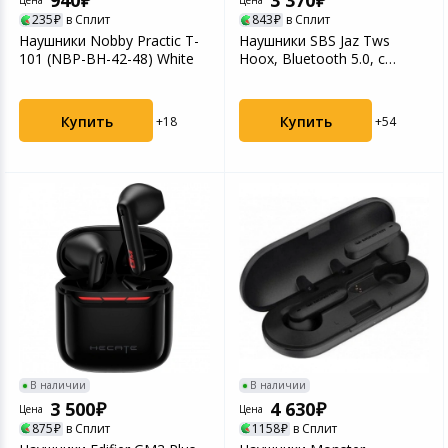
940
3 370
Цена
Цена
Игровые аксесс
Цифровые фото
235
в Сплит
843
в Сплит
Наушники Nobby Practic T-
Наушники SBS Jaz Tws
Товары для дачи и сада
101 (NBP-BH-42-48) White
Hoox, Bluetooth 5.0, с
Программное об
Устройства зву
зарядным кейсом 400м...
Музыкальные инструменты
Купить
Купить
+18
+54
Канцтовары
Аксессуары
Умный дом
Торговое оборудование
Системы безопасности
Системы видеонаблюдения
В наличии
В наличии
3 500
4 630
Цена
Цена
875
в Сплит
1158
в Сплит
Уцененные товары