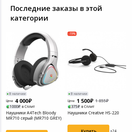
Последние заказы в этой
категории
-19%
В наличии
В наличии
4 000
1 500
1 855
Цена
Цена
Ц
1000
в Сплит
375
в Сплит
Наушники A4Tech Bloody
Наушники Creative HS-220
Н
MR710 серый (MR710 GREY)
B
R
Купить
+24