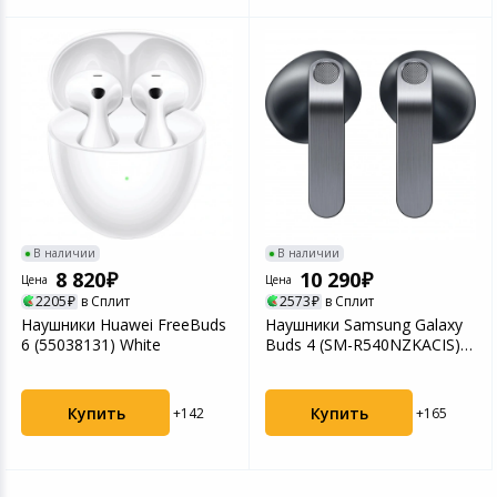
В наличии
В наличии
8 820
10 290
Цена
Цена
2205
в Сплит
2573
в Сплит
Наушники Huawei FreeBuds
Наушники Samsung Galaxy
6 (55038131) White
Buds 4 (SM-R540NZKACIS)
Black
Купить
Купить
+142
+165