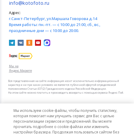
info@kotofoto.ru
Адрес:
г.Санкт-Петербург
, ул.Маршала Говорова д.14
Время работы:
пн.-пт. — с 10:00 до 21:00, сб., вс.,
праздничные дни — с 10:00 до 20:00.
Мы на
Яндекс.Маркете
Вся представленная на сайте информация носит исключительно информационный
характер и ни при каких условиях не является публичной офертой определяемой
положениями Статьи 437 (2) Гражданского кодекса Российской Федерации.
На этом сайте можно платить и производить возвраты с помощью сервиса Яндекс Пэй.
Мы в других городах
Мы используем cookie-файлы, чтобы получить статистику,
Санкт-Петербург
Москва
которая помогает нам улучшить сервис для Вас с целью
Насосная станция PSХ1300, 1300 Вт, 4500 л/ч,
персонализации сервисов и предложений. Вы можете
ресивер 24 л, напор 48 м Denzel (97213)
прочитать подробнее о cookie-файлах или изменить
Интернет-гипермаркет актуальных товаров «КотоФото»
настройки браузера. Продолжая пользоваться сайтом без
© 2008–2026. Все цены указаны в рублях РФ.