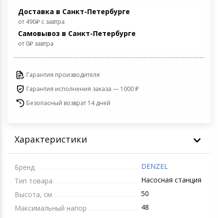
Игровые аксесс
Цифровые фото
Доставка в Санкт-Петербурге
Товары для дачи и сада
от 490
с завтра
Самовывоз в Санкт-Петербурге
Программное об
Устройства зву
от 0
завтра
Музыкальные инструменты
Канцтовары
Гарантия производителя
Гарантия исполнения заказа — 1000 ₽
Аксессуары
Безопасный возврат 14 дней
Умный дом
Характеристики
Торговое оборудование
Системы безопасности
DENZEL
Бренд
Насосная станция
Тип товара
Системы видеонаблюдения
50
Высота, см
48
Максимальный напор
Уцененные товары