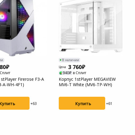
ии
В наличии
880
3 760
Цена
 Сплит
940
в Сплит
stPlayer Firerose F3-A
Корпус 1stPlayer MEGAVIEW
F3-A-WH-4F1)
MV6-T White (MV6-TP-WH)
Купить
Купить
+63
+61