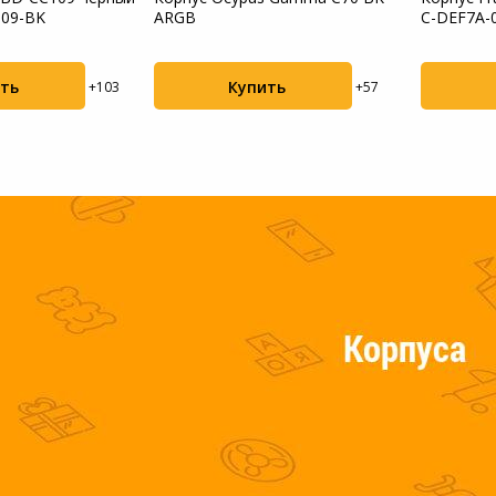
109-BK
ARGB
C-DEF7A-0
Мотоблоки
Пылесосы садовые
ть
Купить
+103
+57