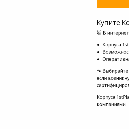
Купите Ко
🐱 В интернет
Корпуса 1st
Возможност
Оперативна
🐾 Выбирайте 
если возникну
сертифициров
Корпуса 1stPl
компаниями.