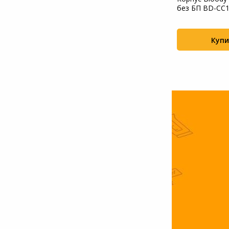
черный (AIR POWER G5 PLUS B)
без БП BD-CC
Системы
видеонаблюдения
Купить
Купи
+47
+76
Уцененные товары