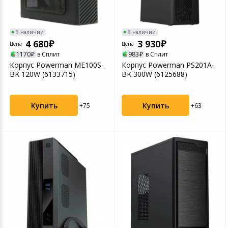
Устройства зву
Товары для дачи и сада
В наличии
В наличии
4 680
3 930
Цена
Цена
Музыкальные инструменты
1170
в Сплит
983
в Сплит
Корпус Powerman ME100S-
Корпус Powerman PS201A-
Канцтовары
BK 120W (6133715)
BK 300W (6125688)
Аксессуары
Купить
Купить
+75
+63
Системы безопасности
Торговое оборудование
Умный дом
Системы видеонаблюдения
Уцененные товары