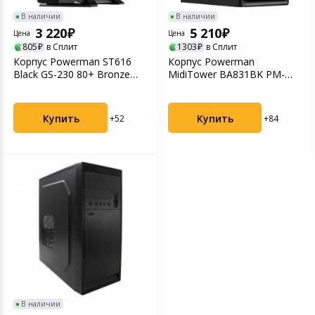
В наличии
В наличии
3 220
5 210
Цена
Цена
805
в Сплит
1303
в Сплит
Корпус Powerman ST616
Корпус Powerman
Black GS-230 80+ Bronze
MidiTower BA831BK PM-
(6151106)
600ATX-F (6178877)
Купить
Купить
+52
+84
В наличии