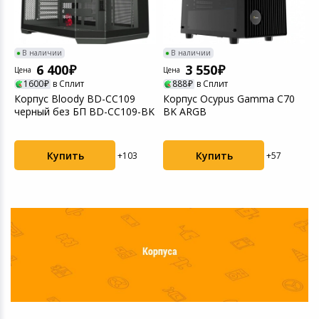
В наличии
В наличии
6 400
3 550
Цена
Цена
Ц
1600
в Сплит
888
в Сплит
5
Корпус Bloody BD-CC109
Корпус Ocypus Gamma C70
К
черный без БП BD-CC109-BK
BK ARGB
H
Купить
Купить
+103
+57