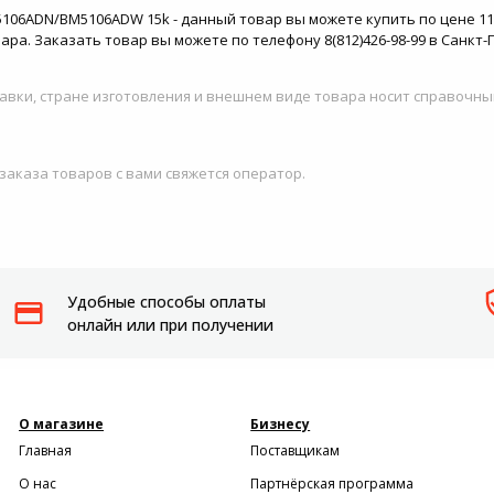
106ADN/BM5106ADW 15k - данный товар вы можете купить по цене 117
ра. Заказать товар вы можете по телефону 8(812)426-98-99 в Санкт-
авки, стране изготовления и внешнем виде товара носит справочны
 заказа товаров с вами свяжется оператор.
Удобные способы оплаты
онлайн или при получении
О магазине
Бизнесу
Главная
Поставщикам
О нас
Партнёрская программа