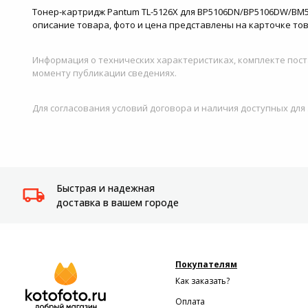
Тонер-картридж Pantum TL-5126X для BP5106DN/BP5106DW/BM5
описание товара, фото и цена представлены на карточке това
Информация о технических характеристиках, комплекте пост
моменту публикации сведениях.
Для согласования условий договора и наличия доступных для
Быстрая и надежная
доставка в вашем городе
Покупателям
Как заказать?
Оплата