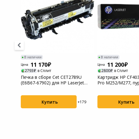
Системы
видеонаблюдения
Уцененные товары
В наличии
В наличии
11 170
11 200
Цена
Цена
2793
в Сплит
2800
в Сплит
05M
Печка в сборе Cet CET2789U
Картридж HP CF403
a
(E6B67-67902) для HP LaserJet
Pro M252/M277, пу
Enterpr...
Купить
Купить
+182
+179