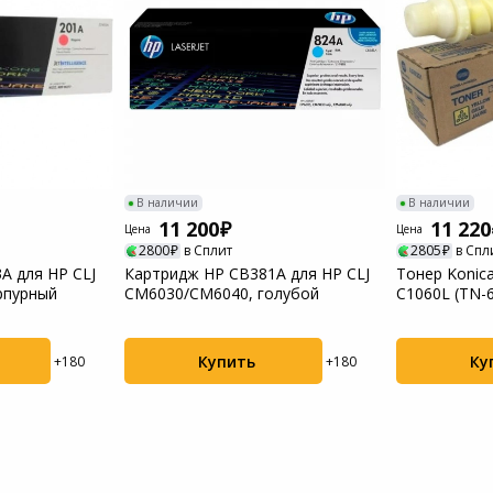
Пылесосы садовые
Мотоблоки
В наличии
В наличии
11 200
11 220
Цена
Цена
2800
в Сплит
2805
в Спл
A для HP CLJ
Картридж HP CB381A для HP CLJ
Тонер Konica
рпурный
CM6030/CM6040, голубой
C1060L (TN-
желты...
Купить
Ку
+180
+180