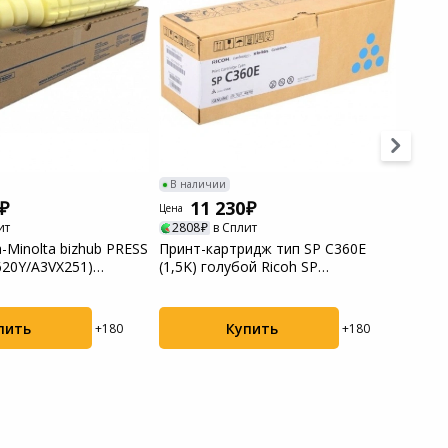
В наличии
В нал
11 230
1
Цена
Цена
ит
2808
в Сплит
2808
-Minolta bizhub PRESS
Принт-картридж тип SP C360E
Принт
620Y/A3VX251)
(1,5K) голубой Ricoh SP
(1,5K
C360DNw/SP C...
пить
Купить
+180
+180