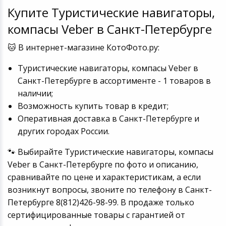
Купите Туристические навигаторы,
Игровые аксесс
Цифровые фото
Товары для дачи и сада
компасы Veber в Санкт-Петербурге
Программное об
Устройства зву
🐱 В интернет-магазине КотоФото.ру:
Музыкальные инструменты
Туристические навигаторы, компасы Veber в
Канцтовары
Санкт-Петербурге в ассортименте - 1 товаров в
наличии;
Аксессуары
Возможность купить товар в кредит;
Оперативная доставка в Санкт-Петербурге и
Торговое оборудование
других городах России.
Системы безопасности
🐾 Выбирайте Туристические навигаторы, компасы
Veber в Санкт-Петербурге по фото и описанию,
Умный дом
сравнивайте по цене и характеристикам, а если
возникнут вопросы, звоните по телефону в Санкт-
Системы видеонаблюдения
Петербурге 8(812)426-98-99. В продаже только
сертифицированные товары с гарантией от
Уцененные товары