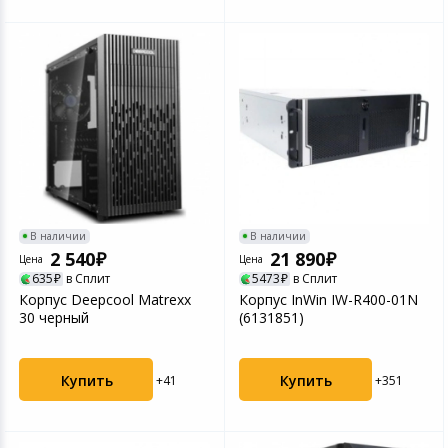
В наличии
В наличии
2 540
21 890
Цена
Цена
635
в Сплит
5473
в Сплит
Корпус Deepcool Matrexx
Корпус InWin IW-R400-01N
30 черный
(6131851)
Купить
Купить
+41
+351