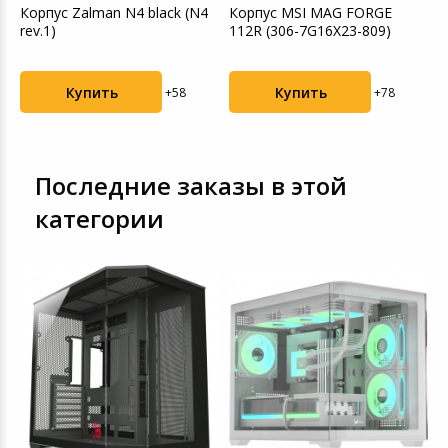
Корпус Zalman N4 black (N4
Корпус MSI MAG FORGE
rev.1)
112R (306-7G16X23-809)
Купить
Купить
+58
+78
Последние заказы в этой
категории
5