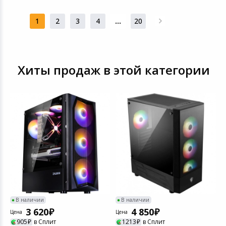
1
2
3
4
...
20
Хиты продаж в этой категории
Ц
К
A
B
В наличии
В наличии
3 620
4 850
Цена
Цена
905
в Сплит
1213
в Сплит