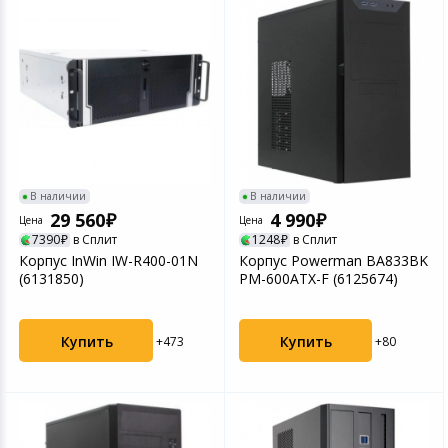
В наличии
В наличии
29 560
4 990
Цена
Цена
7390
в Сплит
1248
в Сплит
Корпус InWin IW-R400-01N
Корпус Powerman BA833BK
(6131850)
PM-600ATX-F (6125674)
Купить
Купить
+473
+80