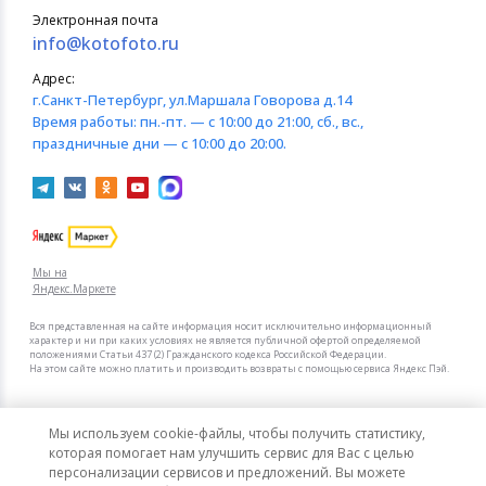
Электронная почта
info@kotofoto.ru
Адрес:
г.Санкт-Петербург
, ул.Маршала Говорова д.14
Время работы:
пн.-пт. — с 10:00 до 21:00, сб., вс.,
праздничные дни — с 10:00 до 20:00.
Мы на
Яндекс.Маркете
Вся представленная на сайте информация носит исключительно информационный
характер и ни при каких условиях не является публичной офертой определяемой
положениями Статьи 437 (2) Гражданского кодекса Российской Федерации.
На этом сайте можно платить и производить возвраты с помощью сервиса Яндекс Пэй.
Мы в других городах
Мы используем cookie-файлы, чтобы получить статистику,
Санкт-Петербург
Москва
которая помогает нам улучшить сервис для Вас с целью
персонализации сервисов и предложений. Вы можете