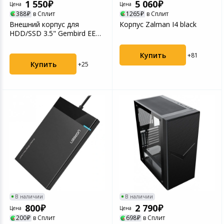
1 550
5 060
Цена
Цена
388
в Сплит
1265
в Сплит
Внешний корпус для
Корпус Zalman I4 black
HDD/SSD 3.5" Gembird EE3-
U3S-80 чёрный
Купить
+81
Купить
+25
В наличии
В наличии
800
2 790
Цена
Цена
200
в Сплит
698
в Сплит