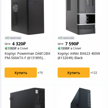
В наличии
В наличии
4 320
7 590
Цена
Цена
1080
в Сплит
1898
в Сплит
Корпус Powerman DA812BK
Корпус InWin BK623 400W
PM-500ATX-F (6131895)
(6132049) Black
Black
Купить
Купить
+70
+122