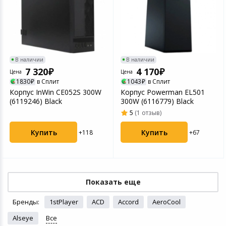
В наличии
В наличии
7 320
4 170
Цена
Цена
1830
в Сплит
1043
в Сплит
Корпус InWin CE052S 300W
Корпус Powerman EL501
(6119246) Black
300W (6116779) Black
5
(1 отзыв)
Купить
Купить
+118
+67
Показать еще
Бренды:
1stPlayer
ACD
Accord
AeroCool
Alseye
Все