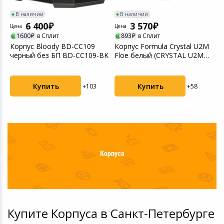
В наличии
В наличии
6 400
3 570
Цена
Цена
Ц
1600
в Сплит
893
в Сплит
Корпус Bloody BD-CC109
Корпус Formula Crystal U2M
К
черный без БП BD-CC109-BK
Floe белый (CRYSTAL U2M
(
FLOE)
Купить
Купить
+103
+58
Купите Корпуса в Санкт-Петербурге