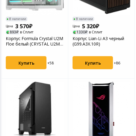
Игровые аксесс
Цифровые фото
Товары для дачи и сада
В наличии
В наличии
Программное об
Устройства зву
3 570
5 320
Цена
Цена
Музыкальные инструменты
893
в Сплит
1330
в Сплит
Корпус Formula Crystal U2M
Корпус Lian-Li A3 черный
Канцтовары
Floe белый (CRYSTAL U2M
(G99.A3X.10R)
FLOE)
Аксессуары
Купить
Купить
+58
+86
Торговое оборудование
Умный дом
Системы безопасности
Системы видеонаблюдения
Уцененные товары