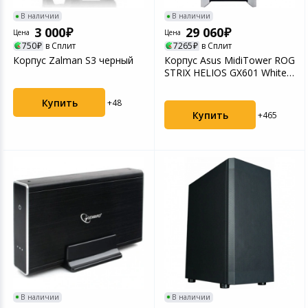
В наличии
В наличии
3 000
29 060
Цена
Цена
750
в Сплит
7265
в Сплит
Корпус Zalman S3 черный
Корпус Asus MidiTower ROG
STRIX HELIOS GX601 White
(90DC0023-B39...
Купить
+48
Купить
+465
В наличии
В наличии