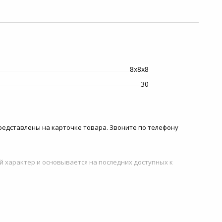
8х8х8
30
 представлены на карточке товара. Звоните по телефону
й характер и основывается на последних доступных к