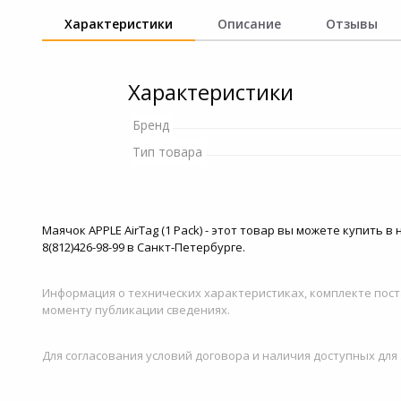
и ремонта
устройства для
Характеристики
Описание
Отзывы
фотоаппаратов
Игровые аксессуары
Наручные часы
Цифровые фоторамки
Программное обеспеч
Характеристики
Товары для дачи и сада
Устройства звукозапи
Бренд
Музыкальные
Тип товара
инструменты
Канцтовары
Маячок APPLE AirTag (1 Pack) - этот товар вы можете купить
Аксессуары
8(812)426-98-99 в Санкт-Петербурге.
Системы безопасности
Информация о технических характеристиках, комплекте пост
моменту публикации сведениях.
Торговое оборудование
Для согласования условий договора и наличия доступных для
Умный дом