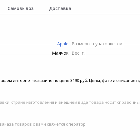
Пилы электрические
Рулетки строительные
Снегоуборочная техника
Движки для снега
Самовывоз
Доставка
Телекоммуникационные
Душевые штанги и
Грили
шкафы
Рубанки электрические
держатели
Триммеры и мотокосы
Шланги
ение
Пароварки
Станки
Опрыскиватели
Топоры
си
Apple
Размеры в упаковке, см
Строительные миксеры
Электропилы
Инвентарь для обработки
Маячок
Вес, г.
почвы
Строительные степлеры
Канализационные
насосные установки
Системы полива
Строительные фены
 в нашем интернет-магазине по цене 3190 руб. Цены, фото и описания
Высоторезы
Фрезеры
Гидроаккумуляторы для
авки, стране изготовления и внешнем виде товара носит справочны
Шлифовальные машины
систем водоснабжения
Шуруповерты сетевые
 заказа товаров с вами свяжется оператор.
Комплектующие и
аксессуары для триммеров