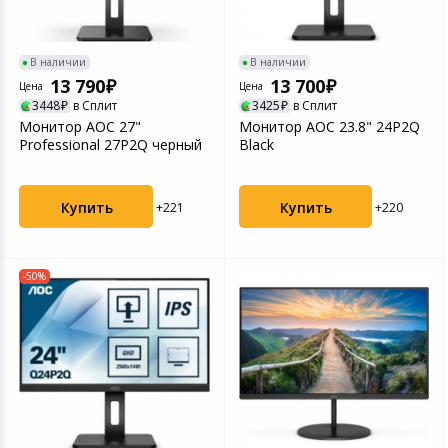
Игровые аксесс
Цифровые фото
Товары для дачи и сада
В наличии
В наличии
Программное об
Устройства зву
13 790
13 700
Цена
Цена
Музыкальные инструменты
3448
в Сплит
3425
в Сплит
Монитор AOC 27"
Монитор AOC 23.8" 24P2Q
Канцтовары
Professional 27P2Q черный
Black
Аксессуары
Купить
Купить
+221
+220
Умный дом
-50%
Торговое оборудование
Системы безопасности
Системы видеонаблюдения
Уцененные товары