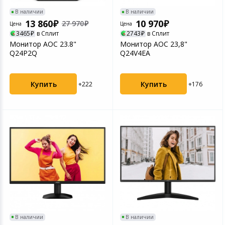
В наличии
В наличии
13 860
10 970
27 970
Цена
Цена
3465
в Сплит
2743
в Сплит
Монитор AOC 23.8"
Монитор AOC 23,8"
Q24P2Q
Q24V4EA
Купить
Купить
+222
+176
В наличии
В наличии