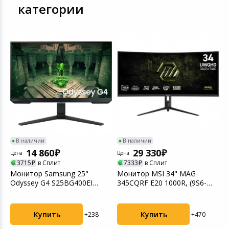
категории
В наличии
В наличии
14 860
29 330
Цена
Цена
Ц
3715
в Сплит
7333
в Сплит
Монитор Samsung 25"
Монитор MSI 34" MAG
М
Odyssey G4 S25BG400EI
345CQRF E20 1000R, (9S6-
C
черный (LS25BG400EIXCI...
3DD14H-042)
(
Купить
Купить
+238
+470