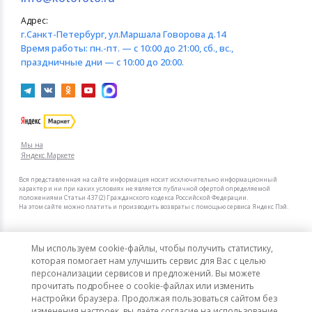
Адрес:
г.Санкт-Петербург
, ул.Маршала Говорова д.14
Время работы:
пн.-пт. — с 10:00 до 21:00, сб., вс.,
праздничные дни — с 10:00 до 20:00.
Мы на
Яндекс.Маркете
Вся представленная на сайте информация носит исключительно информационный
характер и ни при каких условиях не является публичной офертой определяемой
положениями Статьи 437 (2) Гражданского кодекса Российской Федерации.
На этом сайте можно платить и производить возвраты с помощью сервиса Яндекс Пэй.
Мы в других городах
Мы используем cookie-файлы, чтобы получить статистику,
Санкт-Петербург
Москва
которая помогает нам улучшить сервис для Вас с целью
персонализации сервисов и предложений. Вы можете
прочитать подробнее о cookie-файлах или изменить
Интернет-гипермаркет актуальных товаров «КотоФото»
настройки браузера. Продолжая пользоваться сайтом без
© 2008–2026. Все цены указаны в рублях РФ.
изменения настроек, вы даёте согласие на использование