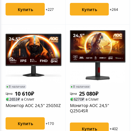
Купить
Купить
+227
+264
В наличии
В наличии
10 610
25 080
Цена
Цена
2653
в Сплит
6270
в Сплит
Монитор AOC 24,5" 25G50Z
Монитор AOC 24,5"
Q25G4SR
Купить
+170
Купить
+402