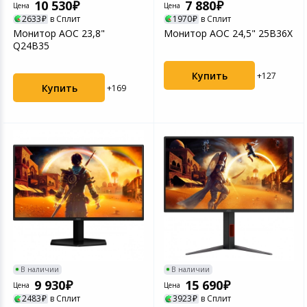
10 530
7 880
Цена
Цена
2633
в Сплит
1970
в Сплит
Монитор AOC 23,8"
Монитор AOC 24,5" 25B36X
Q24B35
Купить
+127
Купить
+169
В наличии
В наличии
9 930
15 690
Цена
Цена
2483
в Сплит
3923
в Сплит