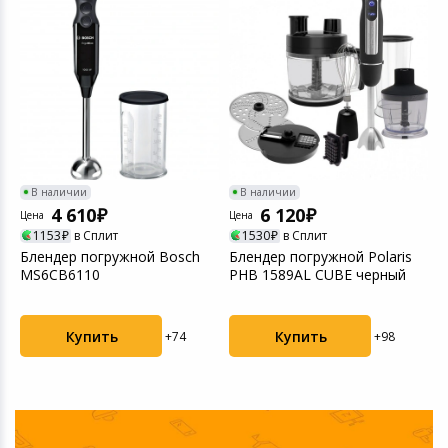
Светофильтры
Товары для дачи и сада
Устройства зву
Музыкальные инструменты
Канцтовары
Аксессуары
В наличии
В наличии
4 610
6 120
Цена
Цена
Ц
1153
в Сплит
1530
в Сплит
Системы безопасности
Блендер погружной Bosch
Блендер погружной Polaris
Б
MS6CB6110
PHB 1589AL CUBE черный
R
Торговое оборудование
н
Купить
Купить
+74
+98
Умный дом
Системы видеонаблюдения
Уцененные товары