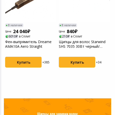
В наличии
В наличии
24 040
840
Цена
Цена
6010
в Сплит
210
в Сплит
Фен-выпрямитель Dreame
Щипцы для волос Starwind
AMA10A Aero Straight
SHS 7035 30Вт черный/
Ц
фиолетовый
В
Купить
Купить
+385
+34
д