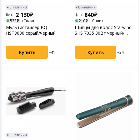
В наличии
В наличии
2 130
840
Цена
Цена
533
в Сплит
210
в Сплит
Мультистайлер BQ
Щипцы для волос Starwind
HST8030 серый/черный
SHS 7035 30Вт черный/
фиолетовый
Купить
Купить
+41
+34
В наличии