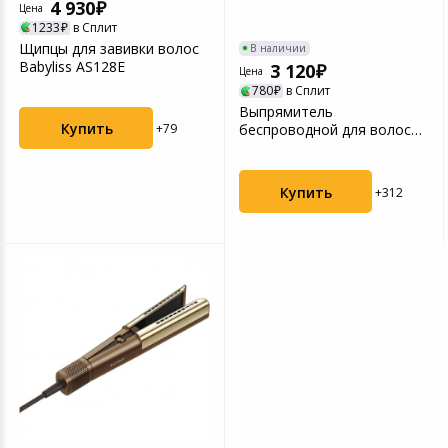
4 930
Цена
1233
в Сплит
Щипцы для завивки волос
В наличии
Babyliss AS128E
3 120
Цена
780
в Сплит
Выпрямитель
Купить
+79
беспроводной для волос
Leonord LE-1203W
Купить
+312