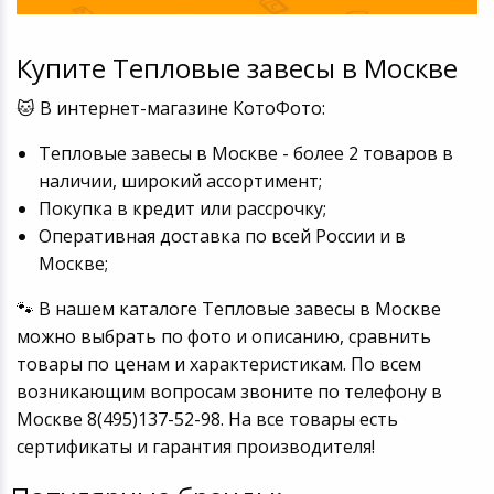
Игровые аксесс
Цифровые фото
Товары для дачи и сада
Купите Тепловые завесы в Москве
Программное об
Устройства зву
Музыкальные инструменты
🐱 В интернет-магазине КотоФото:
Тепловые завесы в Москве - более 2 товаров в
Канцтовары
наличии, широкий ассортимент;
Покупка в кредит или рассрочку;
Аксессуары
Оперативная доставка по всей России и в
Москве;
Торговое оборудование
🐾 В нашем каталоге Тепловые завесы в Москве
Умный дом
можно выбрать по фото и описанию, сравнить
товары по ценам и характеристикам. По всем
Системы безопасности
возникающим вопросам звоните по телефону в
Москве 8(495)137-52-98. На все товары есть
Системы видеонаблюдения
сертификаты и гарантия производителя!
Уцененные товары