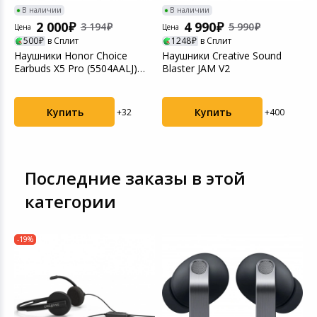
В наличии
В наличии
2 000
4 990
3 194
5 990
Цена
Цена
500
в Сплит
1248
в Сплит
Наушники Honor Choice
Наушники Creative Sound
Earbuds X5 Pro (5504AALJ)
Blaster JAM V2
White
Купить
Купить
+32
+400
Последние заказы в этой
категории
-19%