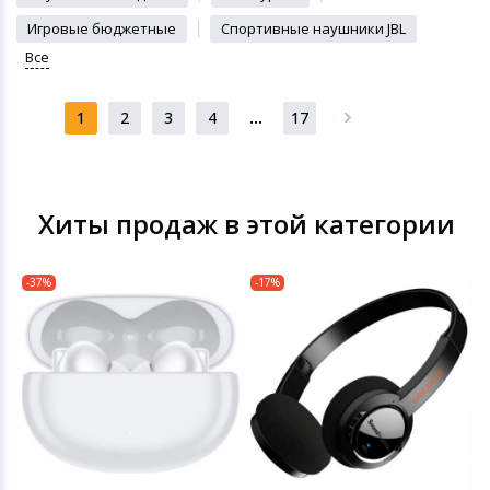
Игровые бюджетные
Спортивные наушники JBL
Все
1
2
3
4
...
17
Хиты продаж в этой категории
-37%
-17%
Ц
Н
M