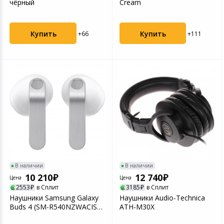
чёрный
Cream
Купить
Купить
+66
+111
В наличии
В наличии
10 210
12 740
Цена
Цена
2553
в Сплит
3185
в Сплит
Наушники Samsung Galaxy
Наушники Audio-Technica
Buds 4 (SM-R540NZWACIS)
ATH-M30X
White