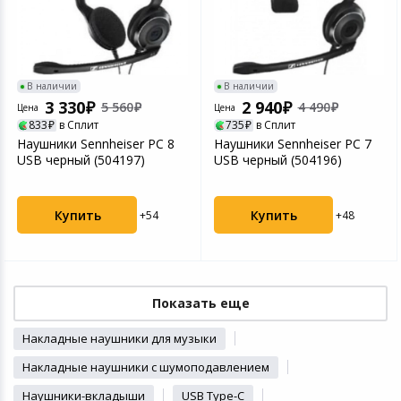
В наличии
В наличии
3 330
2 940
5 560
4 490
Цена
Цена
833
в Сплит
735
в Сплит
Наушники Sennheiser PC 8
Наушники Sennheiser PC 7
USB черный (504197)
USB черный (504196)
Купить
Купить
+54
+48
Показать еще
Накладные наушники для музыки
Накладные наушники с шумоподавлением
Наушники-вкладыши
USB Type-C