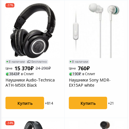
-37%
В наличии
Бесплатно
В наличии
15 370
760
24 290
Цена
Цена
3843
в Сплит
190
в Сплит
Наушники Audio-Technica
Наушники Sony MDR-
ATH-M50X Black
EX15AP white
Купить
Купить
+814
+21
-34%