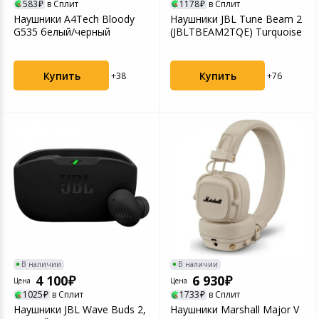
583
в Сплит
1178
в Сплит
Наушники A4Tech Bloody
Наушники JBL Tune Beam 2
G535 белый/черный
(JBLTBEAM2TQE) Turquoise
Купить
Купить
+38
+76
В наличии
В наличии
4 100
6 930
Цена
Цена
1025
в Сплит
1733
в Сплит
Наушники JBL Wave Buds 2,
Наушники Marshall Major V