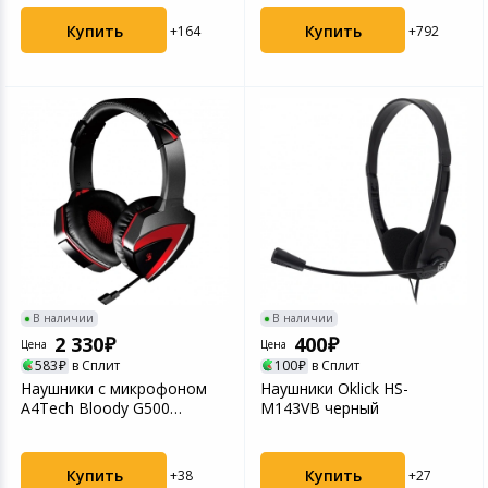
Купить
Купить
+164
+792
В наличии
В наличии
2 330
400
Цена
Цена
583
в Сплит
100
в Сплит
Наушники с микрофоном
Наушники Oklick HS-
A4Tech Bloody G500
M143VB черный
черный/красный
Купить
Купить
+38
+27