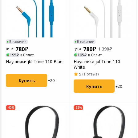
В наличии
В наличии
780
780
1 390
Цена
Цена
195
в Сплит
195
в Сплит
Наушники jbl Tune 110 Blue
Наушники jbl Tune 110
White
5
(1 отзыв)
Купить
+20
Купить
+20
-40%
-35%