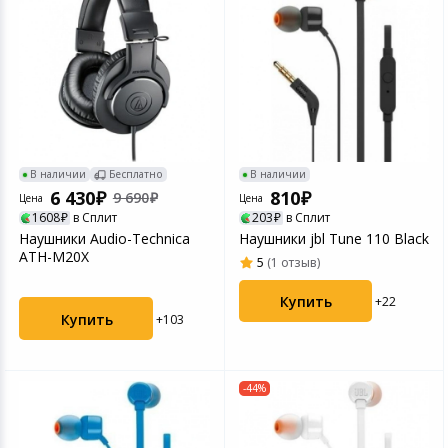
В наличии
Бесплатно
В наличии
6 430
810
9 690
Цена
Цена
1608
в Сплит
203
в Сплит
Наушники Audio-Technica
Наушники jbl Tune 110 Black
ATH-M20X
5
(1 отзыв)
Купить
+22
Купить
+103
-44%