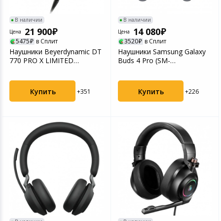
Игровые аксесс
Цифровые фото
В наличии
В наличии
Товары для дачи и сада
21 900
14 080
Цена
Цена
Программное об
Устройства зву
5475
в Сплит
3520
в Сплит
Музыкальные инструменты
Наушники Beyerdynamic DT
Наушники Samsung Galaxy
770 PRO X LIMITED
Buds 4 Pro (SM-
EDITION
R640NZKACIS) Black
Канцтовары
Купить
Купить
+351
+226
Аксессуары
Торговое оборудование
Умный дом
Системы безопасности
Системы видеонаблюдения
Уцененные товары