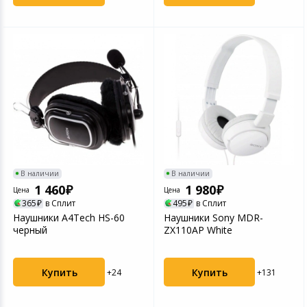
В наличии
В наличии
1 460
1 980
Цена
Цена
365
в Сплит
495
в Сплит
Наушники A4Tech HS-60
Наушники Sony MDR-
черный
ZX110AP White
Купить
Купить
+24
+131