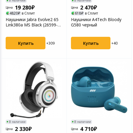
В наличии
В наличии
19 280
2 470
Цена
Цена
4820
в Сплит
618
в Сплит
Наушники Jabra Evolve2 65
Наушники A4Tech Bloody
Link380a MS Black (26599-
G580 черный
999-999)
Купить
Купить
+309
+40
В наличии
В наличии
2 330
4 710
Цена
Цена