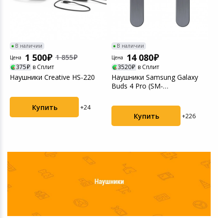
В наличии
В наличии
1 500
14 080
1 855
Цена
Цена
Ц
375
в Сплит
3520
в Сплит
Наушники Creative HS-220
Наушники Samsung Galaxy
Н
Buds 4 Pro (SM-
M
R640NZKACIS) Black
Купить
+24
Купить
+226