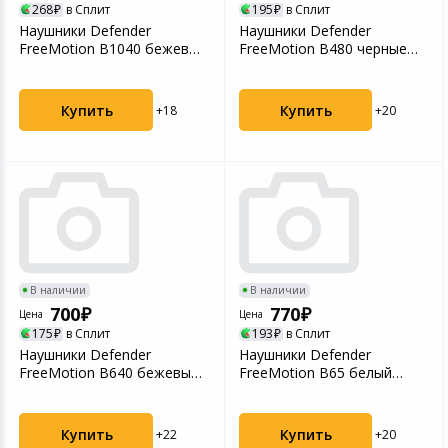
268
в Сплит
195
в Сплит
Нaушники Defender
Нaушники Defender
FreeMotion B1040 бежевый
FreeMotion B480 черные
(62140)
(63480)
Купить
Купить
+18
+20
В наличии
В наличии
700
770
Цена
Цена
175
в Сплит
193
в Сплит
Нaушники Defender
Нaушники Defender
FreeMotion B640 бежевый
FreeMotion B65 белый
(63642)
(63651)
Купить
Купить
+22
+20