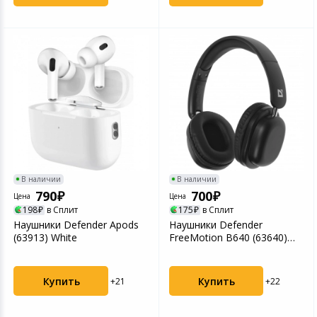
В наличии
В наличии
790
700
Цена
Цена
198
в Сплит
175
в Сплит
Наушники Defender Apods
Наушники Defender
(63913) White
FreeMotion B640 (63640)
Black
Купить
Купить
+21
+22