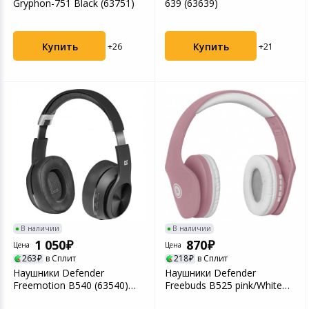
Gryphon-751 Black (63751)
639 (63639)
Купить
Купить
+26
+21
В наличии
В наличии
1 050
870
Цена
Цена
263
в Сплит
218
в Сплит
Наушники Defender
Наушники Defender
Freemotion B540 (63540)
Freebuds B525 pink/White
Black
(63528)