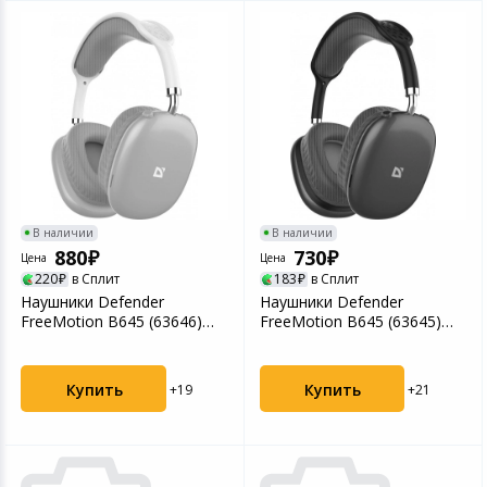
В наличии
В наличии
880
730
Цена
Цена
220
в Сплит
183
в Сплит
Наушники Defender
Наушники Defender
FreeMotion B645 (63646)
FreeMotion B645 (63645)
Grey
Black
Купить
Купить
+19
+21