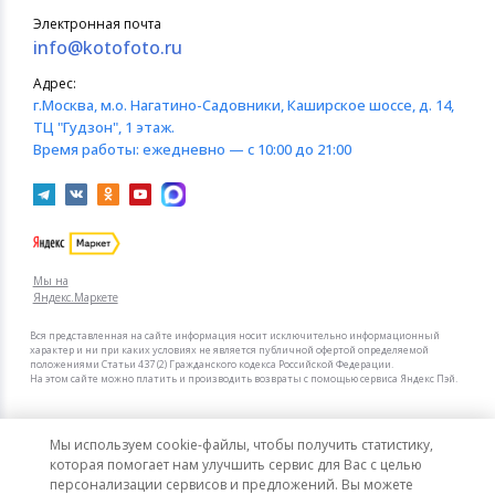
Электронная почта
info@kotofoto.ru
Адрес:
г.Москва
, м.о. Нагатино-Садовники, Каширское шоссе, д. 14,
ТЦ "Гудзон", 1 этаж.
Время работы:
ежедневно — с 10:00 до 21:00
Мы на
Яндекс.Маркете
Вся представленная на сайте информация носит исключительно информационный
характер и ни при каких условиях не является публичной офертой определяемой
положениями Статьи 437 (2) Гражданского кодекса Российской Федерации.
На этом сайте можно платить и производить возвраты с помощью сервиса Яндекс Пэй.
Мы в других городах
Мы используем cookie-файлы, чтобы получить статистику,
Санкт-Петербург
Москва
которая помогает нам улучшить сервис для Вас с целью
персонализации сервисов и предложений. Вы можете