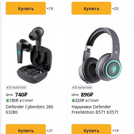
Купить
Купить
+18
+20
В наличии
В наличии
740
890
Цена
Цена
185
в Сплит
223
в Сплит
Defender Cyberdots 280
Наушники Defender
63280
FreeMotion B571 63571
Купить
Купить
+21
+19