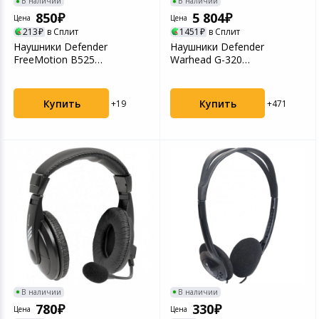
В наличии
В наличии
850
5 804
Цена
Цена
213
в Сплит
1451
в Сплит
Наушники Defender
Наушники Defender
FreeMotion B525
Warhead G-320
серый+белый
черный+красный
Купить
Купить
+19
+471
В наличии
В наличии
780
330
Цена
Цена