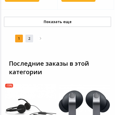
Показать еще
1
2
Последние заказы в этой
категории
-19%
Ц
Н
M