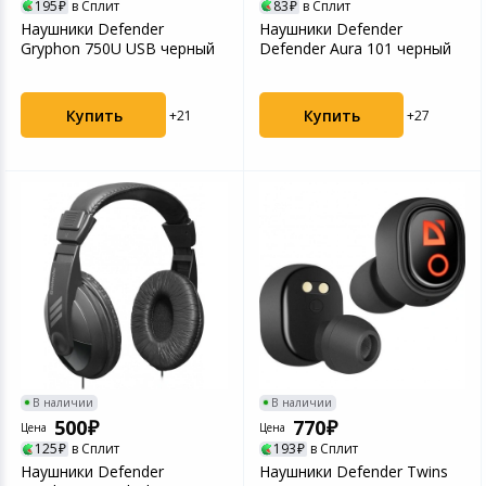
195
в Сплит
83
в Сплит
Наушники Defender
Наушники Defender
Gryphon 750U USB черный
Defender Aura 101 черный
Купить
Купить
+21
+27
В наличии
В наличии
500
770
Цена
Цена
125
в Сплит
193
в Сплит
Нaушники Defender
Наушники Defender Twins