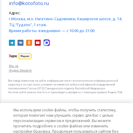
info@kotofoto.ru
Адрес:
г.Москва
, м.о. Нагатино-Садовники, Каширское шоссе, д. 14,
ТЦ "Гудзон", 1 этаж.
Время работы:
ежедневно — с 10:00 до 21:00
Мы на
Яндекс.Маркете
Вся представленная на сайте информация носит исключительно информационный
характер и ни при каких условиях не является публичной офертой определяемой
положениями Статьи 437 (2) Гражданского кодекса Российской Федерации.
На этом сайте можно платить и производить возвраты с помощью сервиса Яндекс Пэй.
Мы в других городах
Мы используем cookie-файлы, чтобы получить статистику,
Санкт-Петербург
Москва
которая помогает нам улучшить сервис для Вас с целью
персонализации сервисов и предложений. Вы можете
прочитать подробнее о cookie-файлах или изменить
Интернет-гипермаркет актуальных товаров «КотоФото»
настройки браузера. Продолжая пользоваться сайтом без
© 2008–2026. Все цены указаны в рублях РФ.