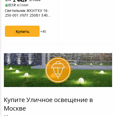
2 442
Цена
Игровые аксесс
Цифровые фото
611
в Сплит
Светильник ЖКУ/ГКУ 16-
Товары для дачи и сада
250-001 УХЛ1 250Вт E40
Программное об
Устройства зву
КССШО/ШБ IP54/23 Св...
Музыкальные инструменты
Купить
+40
Канцтовары
Аксессуары
Системы безопасности
Торговое оборудование
Умный дом
Купите Уличное освещение в
Системы видеонаблюдения
Москве
Уцененные товары