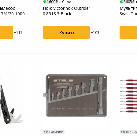
1600
в Сплит
3605
пылесос
Нож Victorinox Outrider
Мультит
17/4/20 1000Вт
0.8513.3 Black
SwissToo
функций,
Купить
+117
+103
В наличии
В налич