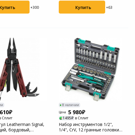
Купить
Купить
+300
+63
ии
В наличии
 610
5 980
Цена
в Сплит
1495
в Сплит
ул Leatherman Signal,
Набор инструментов 1/2",
ций, бордовый,
1/4", CrV, 12 гранные головки,