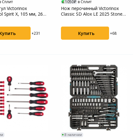
в Сплит
1050
в Сплит
ул Victorinox
Нож перочинный Victorinox
l Spirit X, 105 мм, 26
Classic SD Alox LE 2025 Stone
 кож...
Red, 58 ...
Купить
Купить
+231
+68
ии
В наличии