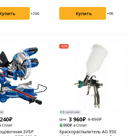
ый че...
пластико...
Купить
Купить
+266
+96
-42%
ии
В наличии
 240
3 960
6 850
Цена
в Сплит
990
в Сплит
рцовочная ЗУБР
Краскораспылитель AG 950