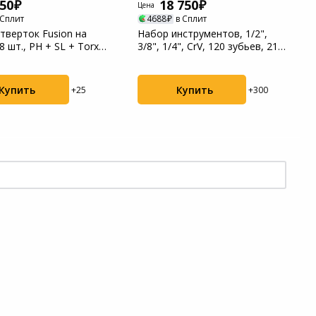
450
18 750
Цена
 Сплит
4688
в Сплит
тверток Fusion на
Набор инструментов, 1/2",
8 шт., PH + SL + Torx,
3/8", 1/4", CrV, 120 зубьев, 216
.
предм...
Купить
Купить
+25
+300