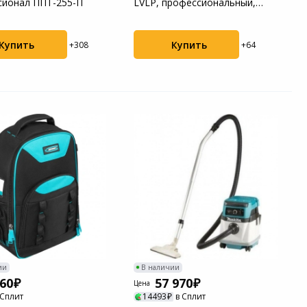
ионал ППТ-255-П
LVLP, профессиональный,
гравитационного...
Купить
Купить
+308
+64
ии
В наличии
260
57 970
Цена
 Сплит
14493
в Сплит