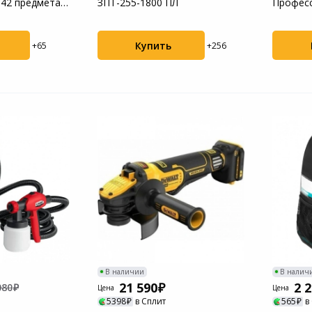
, 42 предмета
ЗПТ-255-1800 ПЛ
Професс
Купить
+65
+256
В наличии
В налич
21 590
2 
080
Цена
Цена
5398
в Сплит
565
в