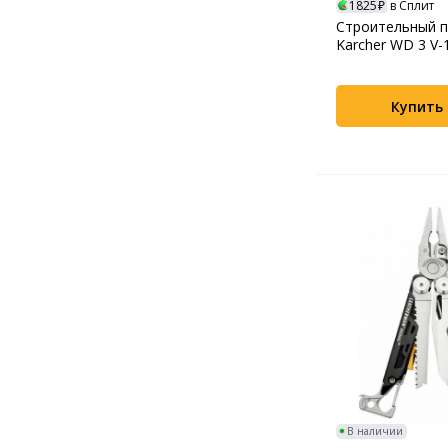
1825
в Сплит
Строительный 
Karcher WD 3 V-
(уборка: суха...
Купить
В наличии