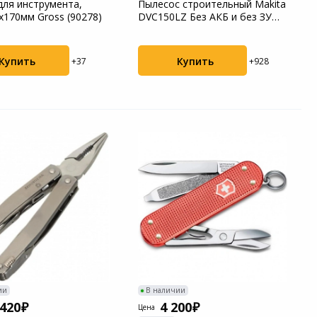
для инструмента,
Пылесос строительный Makita
х170мм Gross (90278)
DVC150LZ Без АКБ и без ЗУ
(уборка: с...
Купить
Купить
+37
+928
ии
В наличии
 420
4 200
Цена