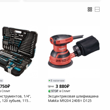
ии
В наличии
 750
3 880
Цена
в Сплит
970
в Сплит
нструментов, 1/4",
Эксцентриковая шлифмашина
V, 120 зубьев, 115
Makita M9204 240Вт D125
в G...