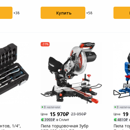
, 3...
нейлонов
Пылесосы садовые
Купить
+38
+58
Мотоблоки
-31%
В наличии
В налич
15 970
19
23 050
Цена
Цена
3993
в Сплит
4810
тов, 1/4",
Пила торцовочная Зубр
Пила то