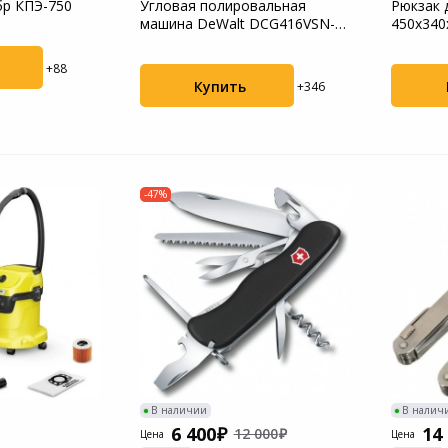
бр КПЭ-750
Угловая полировальная
Рюкзак 
машина DeWalt DCG416VSN-XJ
450х340
D125мм аккум.
+88
Купить
+346
-47%
В наличии
В налич
6 400
14
12 000
Цена
Цена