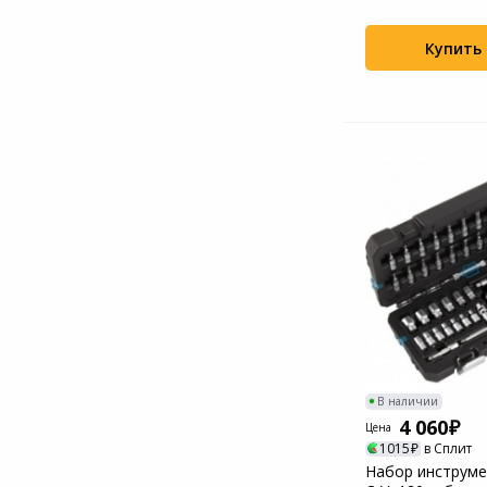
пластиковый кейс
Системы
Купить
видеонаблюдения
Уцененные товары
В наличии
4 060
Цена
1015
в Сплит
Набор инструмен