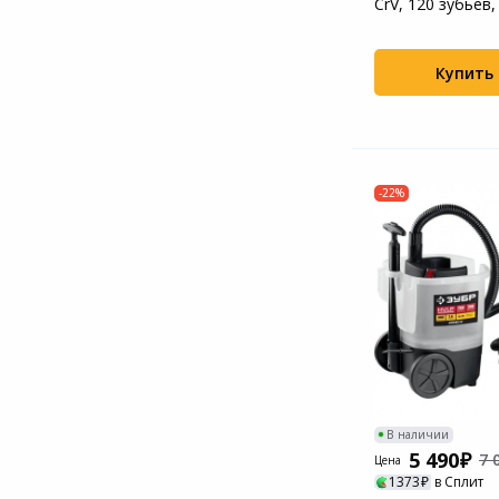
CrV, 120 зубьев
Gross (14...
Купить
-22%
В наличии
5 490
7 
Цена
1373
в Сплит