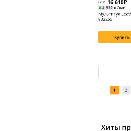
16 610
Цена
4153
в Сплит
Мультитул Leath
832265
Купить
1
2
Хиты пр