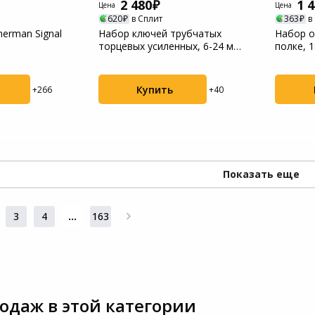
2 480
1 
Цена
Цена
620
в Сплит
363
в
erman Signal
Набор ключей трубчатых
Набор о
торцевых усиленных, 6-24 мм,
полке, 1
9 шт, CrV St...
CrV, 3к ..
Купить
+266
+40
Показать еще
3
4
...
163
одаж в этой категории