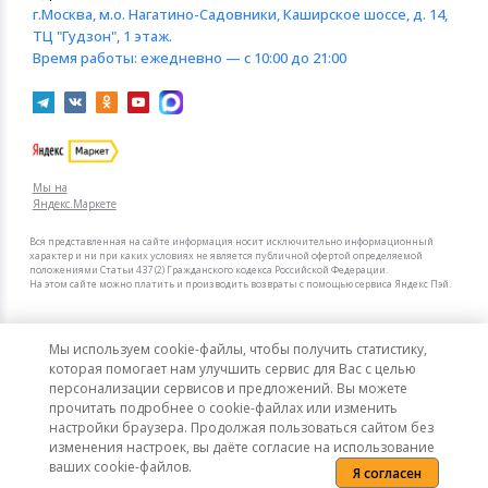
г.Москва
, м.о. Нагатино-Садовники, Каширское шоссе, д. 14,
ТЦ "Гудзон", 1 этаж.
Время работы:
ежедневно — с 10:00 до 21:00
Мы на
Яндекс.Маркете
Вся представленная на сайте информация носит исключительно информационный
характер и ни при каких условиях не является публичной офертой определяемой
положениями Статьи 437 (2) Гражданского кодекса Российской Федерации.
На этом сайте можно платить и производить возвраты с помощью сервиса Яндекс Пэй.
Мы в других городах
Мы используем cookie-файлы, чтобы получить статистику,
Санкт-Петербург
Москва
которая помогает нам улучшить сервис для Вас с целью
персонализации сервисов и предложений. Вы можете
прочитать подробнее о cookie-файлах или изменить
Интернет-гипермаркет актуальных товаров «КотоФото»
настройки браузера. Продолжая пользоваться сайтом без
© 2008–2026. Все цены указаны в рублях РФ.
изменения настроек, вы даёте согласие на использование
ваших cookie-файлов.
Я согласен
Политика конфиденциальности
Карта сайта
Сообщить об ошибке