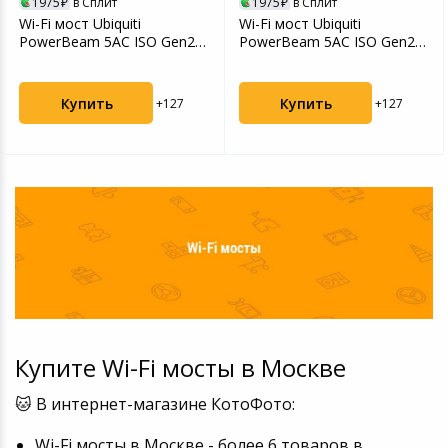
1975
в Сплит
1975
в Сплит
Wi-Fi мост Ubiquiti
Wi-Fi мост Ubiquiti
PowerBeam 5AC ISO Gen2
PowerBeam 5AC ISO Gen2
состояние хорошее
состояние хорошее
Купить
Купить
+127
+127
Купите Wi-Fi мосты в Москве
🐱 В интернет-магазине КотоФото:
Wi-Fi мосты в Москве - более 6 товаров в