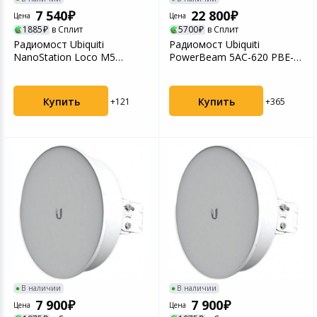
Устройства зву
7 540
22 800
Цена
Цена
1885
в Сплит
5700
в Сплит
Товары для дачи и сада
Радиомост Ubiquiti
Радиомост Ubiquiti
NanoStation Loco M5
PowerBeam 5AC-620 PBE-
Музыкальные инструменты
LOCOM5 5ГГц N150 13dBi
5AC-620 5ГГц AC450 29dB...
1x...
Канцтовары
Купить
Купить
+121
+365
Аксессуары
Системы безопасности
Торговое оборудование
Умный дом
Системы видеонаблюдения
В наличии
В наличии
7 900
7 900
Цена
Цена
Уцененные товары