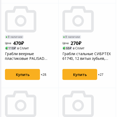
В наличии
В наличии
470
270
Цена
Цена
118
в Сплит
68
в Сплит
Грабли веерные
Грабли стальные СИБРТЕХ
пластиковые PALISAD
61740, 12 витых зубьев,
61709, 620 мм, 27 плоских
без черенка
зуб...
Купить
Купить
+28
+27