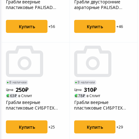
Грабли веерные
Грабли двусторонние
пластиковые PALISAD
аэраторные PALISAD
61805, 495х1680 мм, 23
61816, стальные, зубъя
плоски...
11...
Купить
Купить
+56
+46
В наличии
В наличии
250
310
Цена
Цена
63
в Сплит
78
в Сплит
Грабли веерные
Грабли веерные
пластиковые СИБРТЕХ
пластиковые СИБРТЕХ
617055, 420 мм, 22 плоских
61708, 600 мм, 24 плоских
зу...
зуб...
Купить
Купить
+25
+29