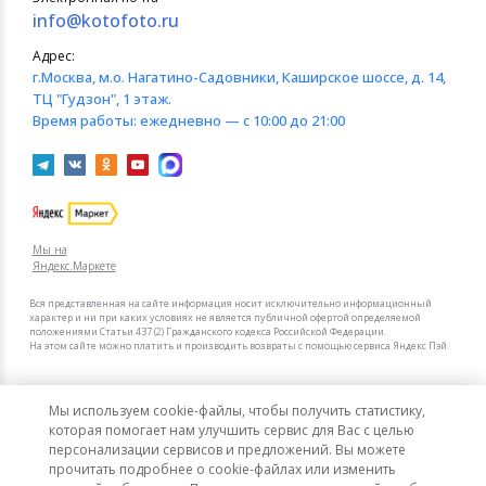
info@kotofoto.ru
Адрес:
г.Москва
, м.о. Нагатино-Садовники, Каширское шоссе, д. 14,
ТЦ "Гудзон", 1 этаж.
Время работы:
ежедневно — с 10:00 до 21:00
Мы на
Яндекс.Маркете
Вся представленная на сайте информация носит исключительно информационный
характер и ни при каких условиях не является публичной офертой определяемой
положениями Статьи 437 (2) Гражданского кодекса Российской Федерации.
На этом сайте можно платить и производить возвраты с помощью сервиса Яндекс Пэй.
Мы в других городах
Мы используем cookie-файлы, чтобы получить статистику,
Санкт-Петербург
Москва
которая помогает нам улучшить сервис для Вас с целью
персонализации сервисов и предложений. Вы можете
прочитать подробнее о cookie-файлах или изменить
Интернет-гипермаркет актуальных товаров «КотоФото»