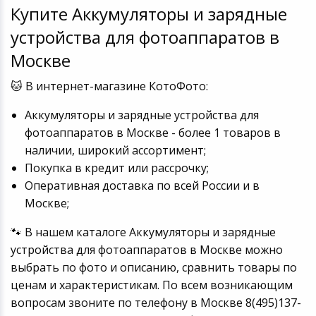
Купите Аккумуляторы и зарядные
Светофильтры
Товары для дачи и сада
устройства для фотоаппаратов в
Устройства зву
Москве
Музыкальные инструменты
🐱 В интернет-магазине КотоФото:
Канцтовары
Аккумуляторы и зарядные устройства для
фотоаппаратов в Москве - более 1 товаров в
Аксессуары
наличии, широкий ассортимент;
Покупка в кредит или рассрочку;
Системы безопасности
Оперативная доставка по всей России и в
Москве;
Торговое оборудование
🐾 В нашем каталоге Аккумуляторы и зарядные
Умный дом
устройства для фотоаппаратов в Москве можно
выбрать по фото и описанию, сравнить товары по
Системы видеонаблюдения
ценам и характеристикам. По всем возникающим
вопросам звоните по телефону в Москве 8(495)137-
Уцененные товары