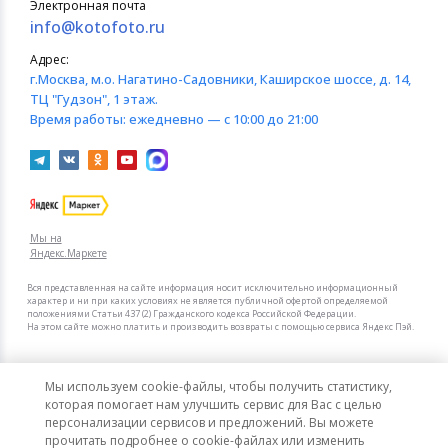
Электронная почта
info@kotofoto.ru
Адрес:
г.Москва
, м.о. Нагатино-Садовники, Каширское шоссе, д. 14,
ТЦ "Гудзон", 1 этаж.
Время работы:
ежедневно — с 10:00 до 21:00
Мы на
Яндекс.Маркете
Вся представленная на сайте информация носит исключительно информационный
характер и ни при каких условиях не является публичной офертой определяемой
положениями Статьи 437 (2) Гражданского кодекса Российской Федерации.
На этом сайте можно платить и производить возвраты с помощью сервиса Яндекс Пэй.
Мы в других городах
Мы используем cookie-файлы, чтобы получить статистику,
Санкт-Петербург
Москва
которая помогает нам улучшить сервис для Вас с целью
персонализации сервисов и предложений. Вы можете
прочитать подробнее о cookie-файлах или изменить
Интернет-гипермаркет актуальных товаров «КотоФото»