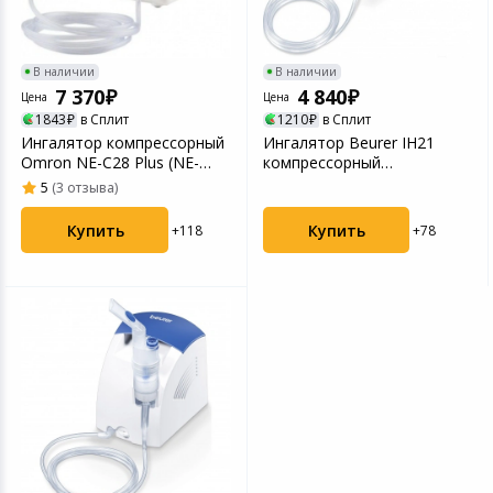
Устройства зву
Товары для дачи и сада
В наличии
В наличии
7 370
4 840
Цена
Цена
Музыкальные инструменты
1843
в Сплит
1210
в Сплит
Ингалятор компрессорный
Ингалятор Beurer IH21
Канцтовары
Omron NE-C28 Plus (NE-
компрессорный
C28P-RU)
стационарный белый
5
(3 отзыва)
Аксессуары
Купить
Купить
+78
+118
Системы безопасности
Торговое оборудование
Умный дом
Системы видеонаблюдения
Уцененные товары