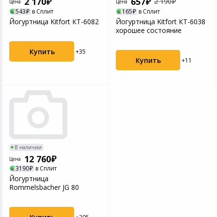
2 170
657
2 190
Цена
Цена
Светофильтры
543
в Сплит
165
в Сплит
Йогуртница Kitfort КТ-6082
Йогуртница Kitfort КТ-6038
Товары для дачи и сада
хорошее состояние
Устройства зву
Музыкальные инструменты
Купить
+35
Купить
+11
Канцтовары
Аксессуары
Системы безопасности
Торговое оборудование
В наличии
12 760
Цена
Умный дом
3190
в Сплит
Йогуртница
Rommelsbacher JG 80
Системы видеонаблюдения
Уцененные товары