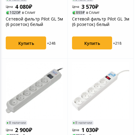
Устройства зву
4 080
3 570
Цена
Цена
1020
в Сплит
893
в Сплит
Товары для дачи и сада
Сетевой фильтр Pilot GL 5м
Сетевой фильтр Pilot GL 3м
(6 розеток) белый
(6 розеток) белый
Музыкальные инструменты
Канцтовары
Купить
Купить
+248
+218
Аксессуары
Системы безопасности
Торговое оборудование
Умный дом
Системы видеонаблюдения
В наличии
В наличии
2 900
1 030
Цена
Цена
Уцененные товары