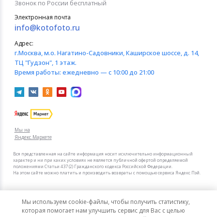
Звонок по России бесплатный
Электронная почта
info@kotofoto.ru
Адрес:
г.Москва
, м.о. Нагатино-Садовники, Каширское шоссе, д. 14,
ТЦ "Гудзон", 1 этаж.
Время работы:
ежедневно — с 10:00 до 21:00
Мы на
Яндекс.Маркете
Вся представленная на сайте информация носит исключительно информационный
характер и ни при каких условиях не является публичной офертой определяемой
положениями Статьи 437 (2) Гражданского кодекса Российской Федерации.
На этом сайте можно платить и производить возвраты с помощью сервиса Яндекс Пэй.
Мы в других городах
Мы используем cookie-файлы, чтобы получить статистику,
Санкт-Петербург
Москва
которая помогает нам улучшить сервис для Вас с целью