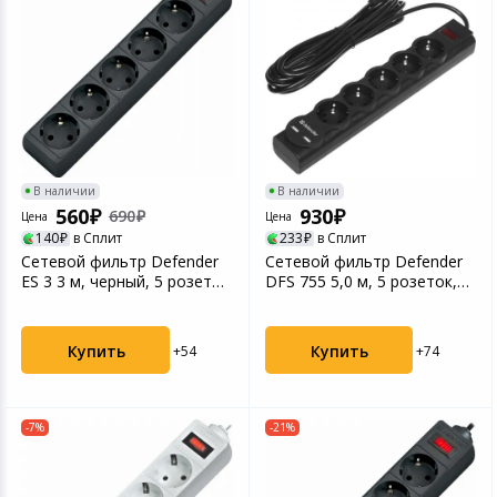
В наличии
В наличии
560
930
690
Цена
Цена
140
в Сплит
233
в Сплит
Сетевой фильтр Defender
Сетевой фильтр Defender
ES 3 3 м, черный, 5 розеток
DFS 755 5,0 м, 5 розеток,
(99485)
2xUSB, 2.1A (9...
Купить
Купить
+54
+74
-7%
-21%