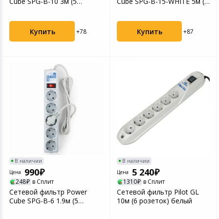
Cube SPG-B-10 3м (5
Cube SPG-B-15-WHITE 5м (5
розеток) серый
розеток) белый
Купить
Купить
+78
+87
В наличии
В наличии
990
5 240
Цена
Цена
248
в Сплит
1310
в Сплит
Сетевой фильтр Power
Сетевой фильтр Pilot GL
Cube SPG-B-6 1.9м (5
10м (6 розеток) белый
розеток) серый