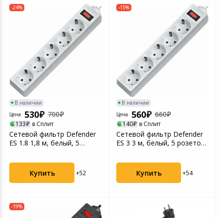
-24%
-15%
В наличии
В наличии
530
560
700
660
Цена
Цена
133
в Сплит
140
в Сплит
Сетевой фильтр Defender
Сетевой фильтр Defender
ES 1.8 1,8 м, белый, 5
ES 3 3 м, белый, 5 розеток
розеток (99481)
(99482)
Купить
Купить
+52
+54
-19%