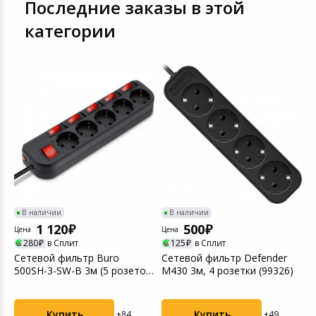
Последние заказы в этой
категории
-
В наличии
В наличии
1 120
500
Цена
Цена
280
в Сплит
125
в Сплит
Ц
Сетевой фильтр Buro
Сетевой фильтр Defender
500SH-3-SW-B 3м (5 розеток)
M430 3м, 4 розетки (99326)
У
черный
м
Купить
Купить
+84
+49