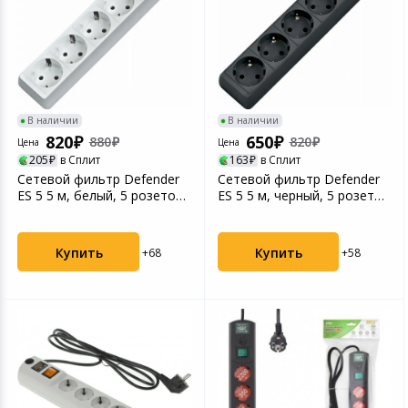
В наличии
В наличии
820
650
880
820
Цена
Цена
205
в Сплит
163
в Сплит
Сетевой фильтр Defender
Сетевой фильтр Defender
ES 5 5 м, белый, 5 розеток
ES 5 5 м, черный, 5 розеток
(99483)
(99486)
Купить
Купить
+68
+58