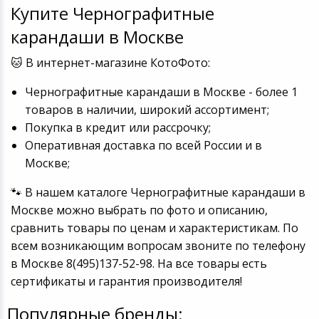
Купите Чернографитные
Игровые аксесс
Цифровые фото
Товары для дачи и сада
карандаши в Москве
Программное об
Устройства зву
🐱 В интернет-магазине КотоФото:
Музыкальные инструменты
Чернографитные карандаши в Москве - более 1
Канцтовары
товаров в наличии, широкий ассортимент;
Покупка в кредит или рассрочку;
Аксессуары
Оперативная доставка по всей России и в
Москве;
Системы безопасности
🐾 В нашем каталоге Чернографитные карандаши в
Торговое оборудование
Москве можно выбрать по фото и описанию,
сравнить товары по ценам и характеристикам. По
Умный дом
всем возникающим вопросам звоните по телефону
в Москве 8(495)137-52-98. На все товары есть
Системы видеонаблюдения
сертификаты и гарантия производителя!
Популярные бренды:
Уцененные товары