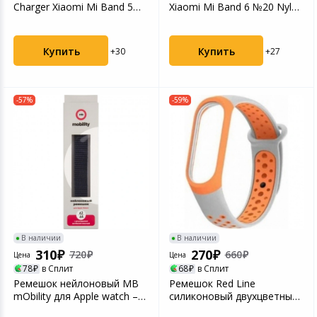
Charger Xiaomi Mi Band 5
Xiaomi Mi Band 6 №20 Nylon
Black УТ000021394
Grey УТ000025178
Купить
Купить
+30
+27
-57%
-59%
В наличии
В наличии
310
270
720
660
Цена
Цена
78
в Сплит
68
в Сплит
Ремешок нейлоновый MB
Ремешок Red Line
mObility для Apple watch –
силиконовый двухцветный
42-44 mm (S3/S4...
для Xiaomi Mi Band 5/6,...