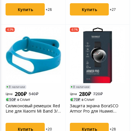
Купить
Купить
+28
+27
-63%
-61%
В наличии
В наличии
200
280
540
720
Цена
Цена
50
в Сплит
70
в Сплит
Силиконовый ремешок Red
Защита экрана BoraSCO
Line для Xiaomi Mi Band 3/
Armor Pro для Huawei
Mi Band 4, го...
Watch 3 (46 mm) Гляне...
Купить
Купить
+20
+28