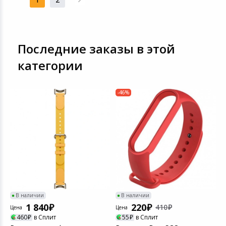
Последние заказы в этой
категории
-46%
-
В наличии
В наличии
1 840
220
410
Цена
Цена
Ц
460
в Сплит
55
в Сплит