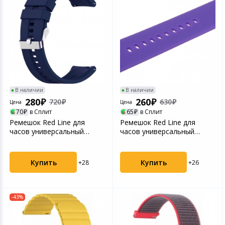
В наличии
В наличии
280
260
720
630
Цена
Цена
70
в Сплит
65
в Сплит
Ремешок Red Line для
Ремешок Red Line для
часов универсальный
часов универсальный
силиконовый рельефный, ...
силиконовый, 22 mm, фио...
Купить
Купить
+28
+26
-43%