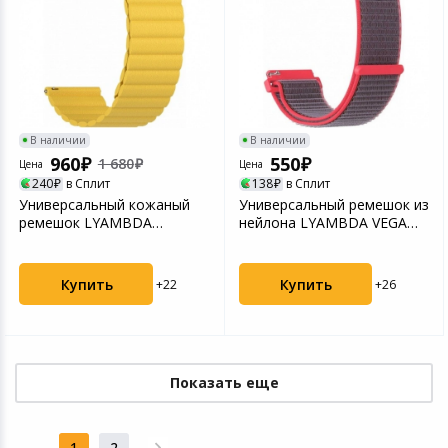
В наличии
В наличии
960
550
1 680
Цена
Цена
240
в Сплит
138
в Сплит
Универсальный кожаный
Универсальный ремешок из
ремешок LYAMBDA
нейлона LYAMBDA VEGA
POLLUX для часов 20 mm
для часов 20 mm DS...
DSP...
Купить
Купить
+22
+26
Показать еще
1
2