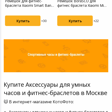
Ремешок для фитнес-
Ремешок BoraSCO для
Р
i
браслета Xiaomi Smart Band
фитнес браслета Xiaomi Mi
L
8 Braided Strap - ...
Band 5 красный
m
Купить
Купить
+30
+22
Купите Аксессуары для умных
часов и фитнес-браслетов в Москве
🐱 В интернет-магазине КотоФото:
Аксессуары для умных часов и фитнес-браслетов в