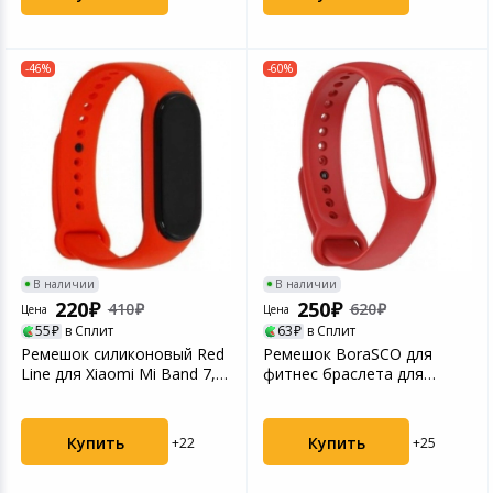
-46%
-60%
В наличии
В наличии
220
250
410
620
Цена
Цена
55
в Сплит
63
в Сплит
Ремешок силиконовый Red
Ремешок BoraSCO для
Line для Xiaomi Mi Band 7,
фитнес браслета для
красный
Xiaomi Mi Band 7 красный
Купить
Купить
+22
+25