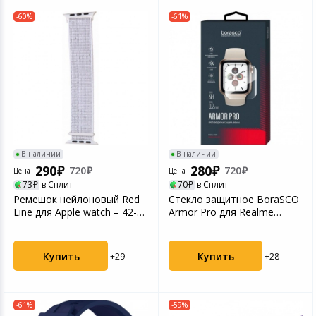
-60%
-61%
В наличии
В наличии
290
280
720
720
Цена
Цена
73
в Сплит
70
в Сплит
Ремешок нейлоновый Red
Стекло защитное BoraSCO
Line для Apple watch – 42-
Armor Pro для Realme
44 mm (S3/S4/S5...
Watch 3 Pro
Купить
Купить
+29
+28
-61%
-59%