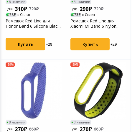
В наличии
В наличии
310
290
720
720
Цена
Цена
78
в Сплит
73
в Сплит
Ремешок Red Line для
Ремешок Red Line для
Honor Band 6 Silicone Black
Xiaomi Mi Band 6 Nylon
УТ000024743
Braid 160mm Black УТ...
Купить
Купить
+28
+29
-59%
-59%
В наличии
В наличии
270
270
660
660
Цена
Цена