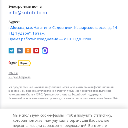
Электронная почта
info@kotofoto.ru
Адрес:
г.Москва
, м.о. Нагатино-Садовники, Каширское шоссе, д. 14,
ТЦ "Гудзон", 1 этаж.
Время работы:
ежедневно — с 10:00 до 21:00
Мы на
Яндекс.Маркете
Вся представленная на сайте информация носит исключительно информационный
характер и ни при каких условиях не является публичной офертой определяемой
положениями Статьи 437 (2) Гражданского кодекса Российской Федерации.
На этом сайте можно платить и производить возвраты с помощью сервиса Яндекс Пэй.
Мы в других городах
Мы используем cookie-файлы, чтобы получить статистику,
Санкт-Петербург
Москва
которая помогает нам улучшить сервис для Вас с целью
персонализации сервисов и предложений. Вы можете