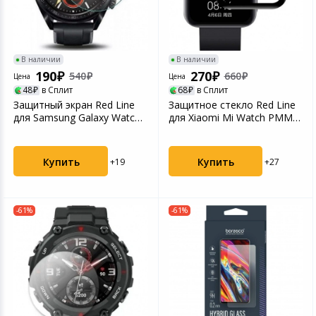
Светофильтры
Товары для дачи и сада
Устройства зву
В наличии
В наличии
Музыкальные инструменты
190
270
540
660
Цена
Цена
48
в Сплит
68
в Сплит
Канцтовары
Защитный экран Red Line
Защитное стекло Red Line
для Samsung Galaxy Watch
для Xiaomi Mi Watch PMMA
3 41mm Tempered...
3D Black УТ000...
Аксессуары
Купить
Купить
+19
+27
Системы безопасности
Торговое оборудование
-61%
-61%
Умный дом
Системы видеонаблюдения
Уцененные товары