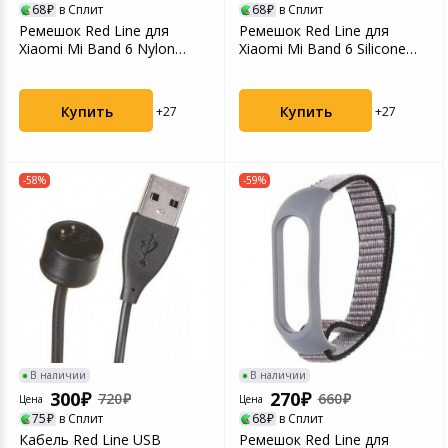
68
в Сплит
68
в Сплит
Ремешок Red Line для
Ремешок Red Line для
Xiaomi Mi Band 6 Nylon
Xiaomi Mi Band 6 Silicone
Braid 160mm Blue УТ0...
Black-Yellow УТ00...
Купить
Купить
+27
+27
-58%
-59%
В наличии
В наличии
300
270
720
660
Цена
Цена
75
в Сплит
68
в Сплит
Кабель Red Line USB
Ремешок Red Line для