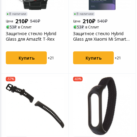
В наличии
В наличии
210
210
540
540
Цена
Цена
53
в Сплит
53
в Сплит
Защитное стекло Hybrid
Защитное стекло Hybrid
Glass для Amazfit T-Rex
Glass для Xiaomi Mi Smart
Band 4С
Купить
Купить
+21
+21
-57%
-60%