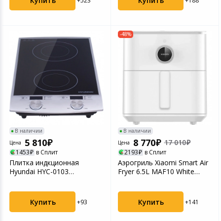
Купить
Купить
+523
+188
-48%
В наличии
В наличии
5 810
8 770
17 010
Цена
Цена
1453
в Сплит
2193
в Сплит
Плитка индкционная
Аэрогриль Xiaomi Smart Air
Hyundai HYC-0103
Fryer 6.5L MAF10 White
серебристый/черный
(BHR7358EU)
Купить
Купить
+93
+141