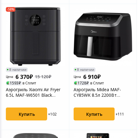
-58%
В наличии
В наличии
6 370
6 910
15 120
Цена
Цена
1593
в Сплит
1728
в Сплит
Аэрогриль Xiaomi Air Fryer
Аэрогриль Midea MAF-
6.5L MAF-W6501 Black
CY85WK 8.5л 2200Вт
(BHR083NEU)
черный
Купить
Купить
+102
+111