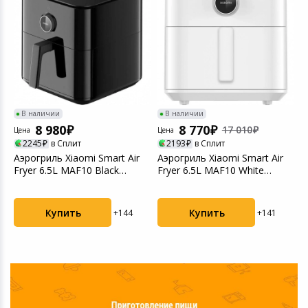
Т
б
В наличии
В наличии
8 980
8 770
17 010
Цена
Цена
2245
в Сплит
2193
в Сплит
Аэрогриль Xiaomi Smart Air
Аэрогриль Xiaomi Smart Air
Fryer 6.5L MAF10 Black
Fryer 6.5L MAF10 White
(BHR7357EU)
(BHR7358EU)
Купить
Купить
+144
+141