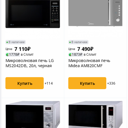
В наличии
В наличии
7 110
7 490
Цена
Цена
1778
в Сплит
1873
в Сплит
Микроволновая печь LG
Микроволновая печь
MS2042DB, 20л, черная
Midea AM820CMF
Купить
Купить
+114
+336