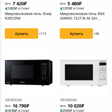
7 420
5 480
Цена
Цена
1855
в Сплит
1370
в Сплит
Микроволновая печь Sharp
Микроволновая печь BBK
R2852RW
20MWS-722T/B-M 20л.
700Вт черная
Купить
Купить
+119
+88
В наличии
В наличии
16 790
10 020
Цена
Цена
4198
в Сплит
2505
в Сплит