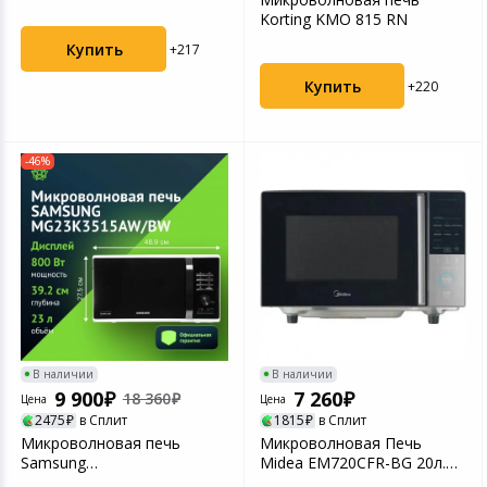
Korting KMO 815 RN
Купить
+217
Купить
+220
-46%
В наличии
В наличии
9 900
7 260
18 360
Цена
Цена
2475
в Сплит
1815
в Сплит
Микроволновая печь
Микроволновая Печь
Samsung
Midea EM720CFR-BG 20л.
MG23K3515AW/BW 23л.
700Вт черный/серый