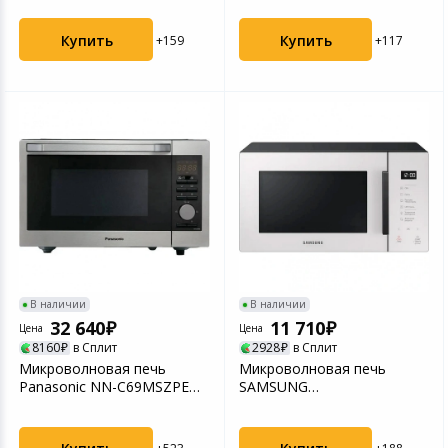
800Вт белая/черна...
Купить
Купить
+159
+117
В наличии
В наличии
32 640
11 710
Цена
Цена
8160
в Сплит
2928
в Сплит
Микроволновая печь
Микроволновая печь
Panasonic NN-C69MSZPE
SAMSUNG
30л. 1000Вт серебристый
MG23T5018AW/BW белый