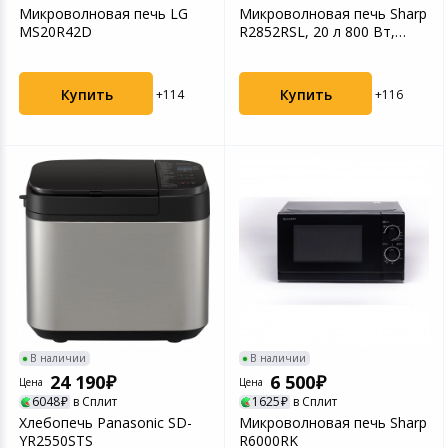
Микроволновая печь LG
Микроволновая печь Sharp
Игровые аксесс
Цифровые фото
MS20R42D
R2852RSL, 20 л 800 Вт,
Товары для дачи и сада
серебристая
Программное об
Устройства зву
Музыкальные инструменты
Купить
Купить
+114
+116
Канцтовары
Аксессуары
Торговое оборудование
Умный дом
Системы безопасности
В наличии
В наличии
24 190
6 500
Цена
Цена
Системы видеонаблюдения
6048
в Сплит
1625
в Сплит
Хлебопечь Panasonic SD-
Микроволновая печь Sharp
Уцененные товары
YR2550STS
R6000RK