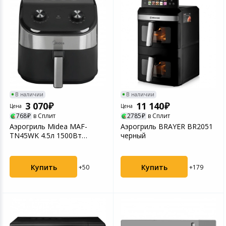
В наличии
В наличии
3 070
11 140
Цена
Цена
768
в Сплит
2785
в Сплит
Аэрогриль Midea MAF-
Аэрогриль BRAYER BR2051
TN45WK 4.5л 1500Вт
черный
черный
Купить
Купить
+50
+179