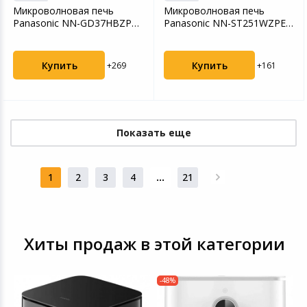
Микроволновая печь
Микроволновая печь
Panasonic NN-GD37HBZPE
Panasonic NN-ST251WZPE
23л. 1000Вт черная
20л. 800Вт белая
Купить
Купить
+269
+161
Показать еще
1
2
3
4
...
21
Хиты продаж в этой категории
-48%
Ц