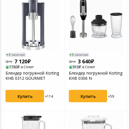
Игровые аксесс
Цифровые фото
Товары для дачи и сада
Программное об
Устройства зву
Музыкальные инструменты
Канцтовары
Аксессуары
В наличии
В наличии
7 120
3 640
Цена
Цена
1780
в Сплит
910
в Сплит
Торговое оборудование
Блендер погружной Korting
Блендер погружной Korting
KHB 0312 GOURMET
KHB 0306 N
Умный дом
Купить
Купить
+114
+59
Системы безопасности
Системы видеонаблюдения
Уцененные товары