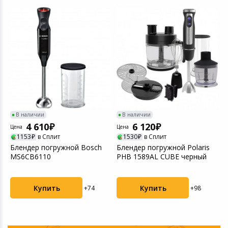
В наличии
В наличии
4 610
6 120
Цена
Цена
Ц
1153
в Сплит
1530
в Сплит
Блендер погружной Bosch
Блендер погружной Polaris
Б
MS6CB6110
PHB 1589AL CUBE черный
R
н
Купить
Купить
+74
+98