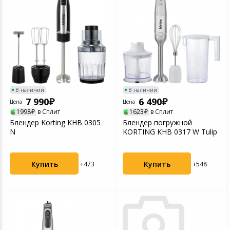
В наличии
В наличии
7 990
6 490
Цена
Цена
1998
в Сплит
1623
в Сплит
Блендер Korting KHB 0305
Блендер погружной
N
KORTING KHB 0317 W Tulip
Купить
Купить
+473
+548