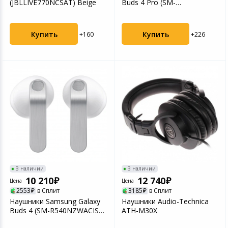
(JBLLIVE770NCSAT) Beige
Buds 4 Pro (SM-
R640NZKACIS) Black
Купить
Купить
+160
+226
В наличии
В наличии
10 210
12 740
Цена
Цена
2553
в Сплит
3185
в Сплит
Наушники Samsung Galaxy
Наушники Audio-Technica
Buds 4 (SM-R540NZWACIS)
ATH-M30X
White