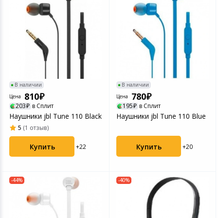
В наличии
В наличии
810
780
Цена
Цена
203
в Сплит
195
в Сплит
Наушники jbl Tune 110 Black
Наушники jbl Tune 110 Blue
5
(1 отзыв)
Купить
Купить
+20
+22
-44%
-40%