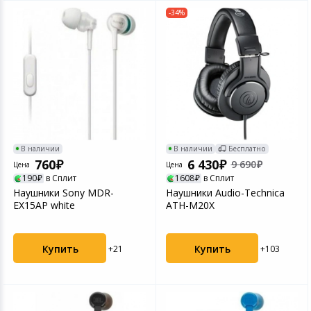
-34%
В наличии
В наличии
Бесплатно
760
6 430
9 690
Цена
Цена
190
в Сплит
1608
в Сплит
Наушники Sony MDR-
Наушники Audio-Technica
EX15AP white
ATH-M20X
Купить
Купить
+21
+103