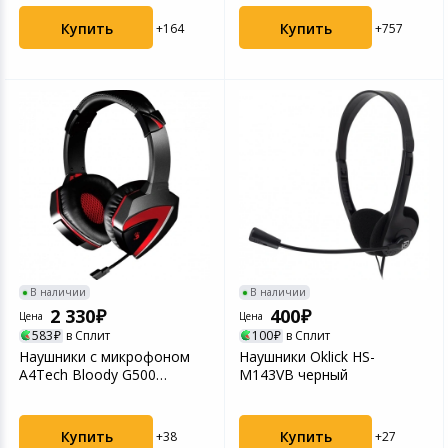
Купить
Купить
+164
+757
В наличии
В наличии
2 330
400
Цена
Цена
583
в Сплит
100
в Сплит
Наушники с микрофоном
Наушники Oklick HS-
A4Tech Bloody G500
M143VB черный
черный/красный
Купить
Купить
+38
+27