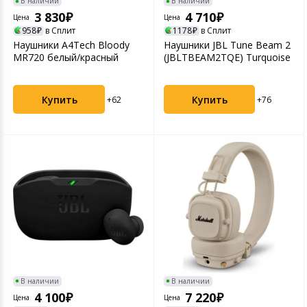
В наличии
В наличии
3 830
4 710
Цена
Цена
958
в Сплит
1178
в Сплит
Наушники A4Tech Bloody
Наушники JBL Tune Beam 2
MR720 белый/красный
(JBLTBEAM2TQE) Turquoise
Купить
Купить
+62
+76
В наличии
В наличии
4 100
7 220
Цена
Цена