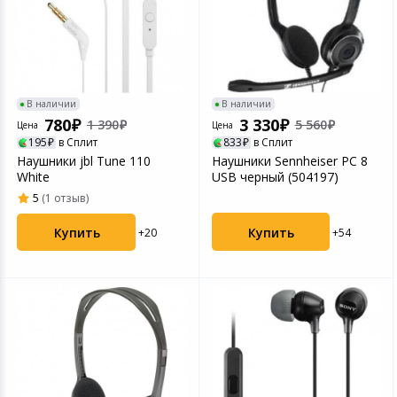
В наличии
В наличии
780
3 330
1 390
5 560
Цена
Цена
195
в Сплит
833
в Сплит
Наушники jbl Tune 110
Наушники Sennheiser PC 8
White
USB черный (504197)
5
(1 отзыв)
Купить
Купить
+54
+20