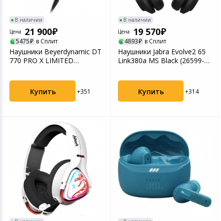
Светофильтры
В наличии
В наличии
Товары для дачи и сада
21 900
19 570
Цена
Цена
Устройства зву
5475
в Сплит
4893
в Сплит
Музыкальные инструменты
Наушники Beyerdynamic DT
Наушники Jabra Evolve2 65
770 PRO X LIMITED
Link380a MS Black (26599-
EDITION
999-999)
Канцтовары
Купить
Купить
+351
+314
Аксессуары
Системы безопасности
Торговое оборудование
Умный дом
Системы видеонаблюдения
Уцененные товары