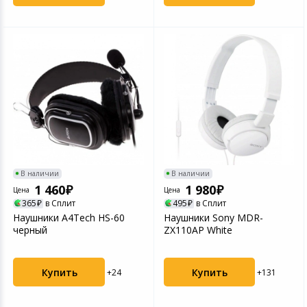
В наличии
В наличии
1 460
1 980
Цена
Цена
365
в Сплит
495
в Сплит
Наушники A4Tech HS-60
Наушники Sony MDR-
черный
ZX110AP White
Купить
Купить
+24
+131