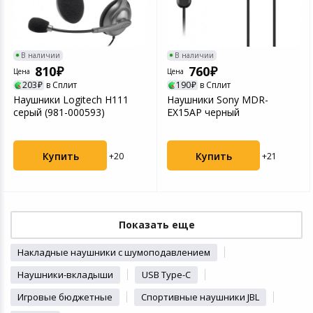
В наличии
В наличии
810
760
Цена
Цена
203
в Сплит
190
в Сплит
Наушники Logitech H111
Наушники Sony MDR-
серый (981-000593)
EX15AP черный
Купить
Купить
+20
+21
Показать еще
Накладные наушники с шумоподавлением
Наушники-вкладыши
USB Type-C
Игровые бюджетные
Спортивные наушники JBL