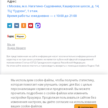
Адрес:
г.Москва
, м.о. Нагатино-Садовники, Каширское шоссе, д. 14,
ТЦ "Гудзон", 1 этаж.
Время работы:
ежедневно — с 10:00 до 21:00
Мы на
Яндекс.Маркете
Вся представленная на сайте информация носит исключительно информационный
характер и ни при каких условиях не является публичной офертой определяемой
положениями Статьи 437 (2) Гражданского кодекса Российской Федерации.
На этом сайте можно платить и производить возвраты с помощью сервиса Яндекс Пэй.
Мы в других городах
Мы используем cookie-файлы, чтобы получить статистику,
Санкт-Петербург
Москва
которая помогает нам улучшить сервис для Вас с целью
персонализации сервисов и предложений. Вы можете
прочитать подробнее о cookie-файлах или изменить
Интернет-гипермаркет актуальных товаров «КотоФото»
настройки браузера. Продолжая пользоваться сайтом без
© 2008–2026. Все цены указаны в рублях РФ.
изменения настроек, вы даёте согласие на использование
ваших cookie-файлов.
Я согласен
Политика конфиденциальности
Карта сайта
Сообщить об ошибке