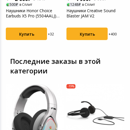
500
в Сплит
1248
в Сплит
Наушники Honor Choice
Наушники Creative Sound
Earbuds X5 Pro (5504AALJ)
Blaster JAM V2
White
Купить
Купить
+32
+400
Последние заказы в этой
категории
-19%