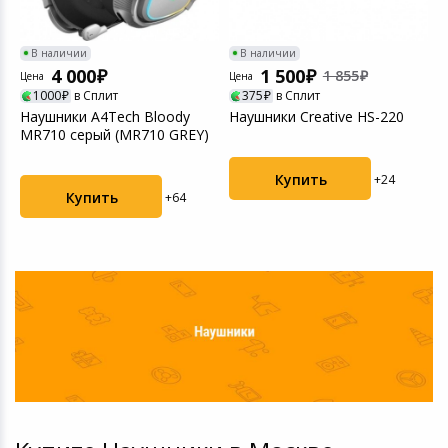
В наличии
В наличии
4 000
1 500
1 855
Цена
Цена
Ц
1000
в Сплит
375
в Сплит
Наушники A4Tech Bloody
Наушники Creative HS-220
Н
MR710 серый (MR710 GREY)
7
Купить
+24
Купить
+64