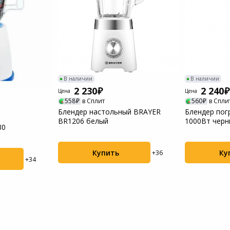
В наличии
В наличии
2 230
2 240
Цена
Цена
558
в Сплит
560
в Спли
Блендер настольный BRAYER
Блендер пог
BR1206 белый
1000Вт черн
30
Купить
Ку
+36
+34