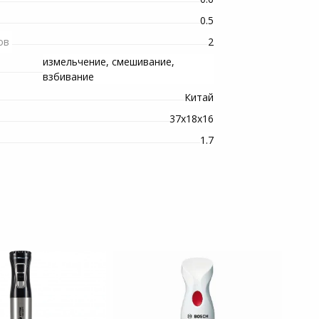
0.5
2
ов
измельчение, смешивание,
взбивание
Китай
37х18х16
1.7