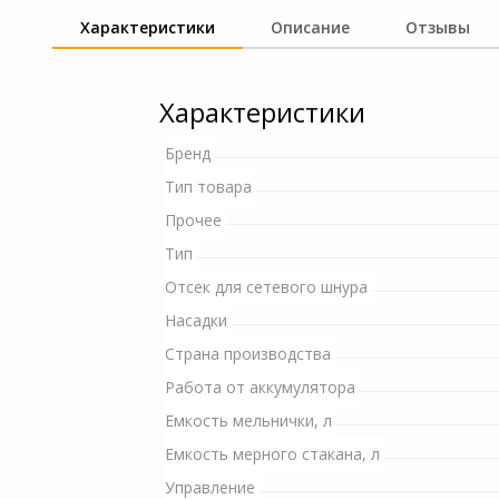
и ремонта
Характеристики
Описание
Отзывы
Светофильтры
Игровые аксессуары
Наручные часы
Цифровые фоторамки
Программное обеспеч
Характеристики
Товары для дачи и сада
Устройства звукозапи
Бренд
Музыкальные
Тип товара
инструменты
Прочее
Канцтовары
Тип
Отсек для сетевого шнура
Аксессуары
Насадки
Страна производства
Торговое оборудование
Работа от аккумулятора
Системы безопасности
Емкость мельнички, л
Емкость мерного стакана, л
Умный дом
Управление