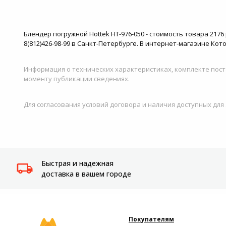
Блендер погружной Hottek HT-976-050 - стоимость товара 217
8(812)426-98-99 в Санкт-Петербурге. В интернет-магазине Ко
Информация о технических характеристиках, комплекте пост
моменту публикации сведениях.
Для согласования условий договора и наличия доступных для
Быстрая и надежная
доставка в вашем городе
Покупателям