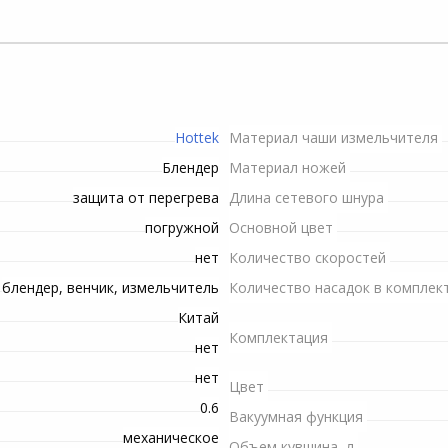
Пилы электрические
держатели
Рулетки строительные
Снегоуборочная техника
Микроволновые печи
Шланги
Телекоммуникационные
шкафы
Рубанки электрические
Душевые ограждения
Триммеры и мотокосы
Аксессуары к
Сучкорезы
ение
микроволновым печам
Станки
Электропилы
Топоры
си
Hottek
Материал чаши измельчителя
Строительные миксеры
Опрыскиватели
Инвентарь для обработки
Блендер
Материал ножей
почвы
защита от перегрева
Длина сетевого шнура
Строительные степлеры
Комплектующие и
погружной
аксессуары для триммеров
Основной цвет
Системы полива
Строительные фены
нет
Количество скоростей
Гидроаккумуляторы для
блендер, венчик, измельчитель
Количество насадок в комплек
Фрезеры
систем водоснабжения
Китай
Комплектация
нет
Шлифовальные машины
Высоторезы
нет
Цвет
Шуруповерты сетевые
Канализационные
0.6
Вакуумная функция
насосные установки
механическое
Объем кувшина, л