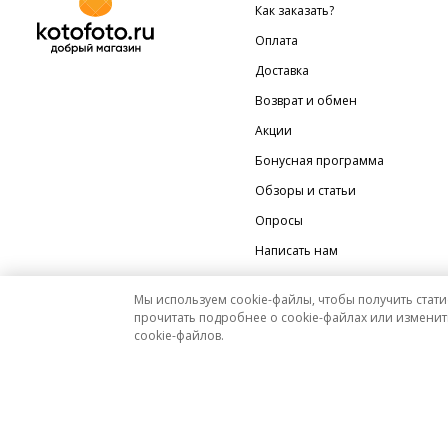
Как заказать?
Оплата
Доставка
Возврат и обмен
Акции
Бонусная программа
Обзоры и статьи
Опросы
Написать нам
Мы используем cookie-файлы, чтобы получить стати
прочитать подробнее о cookie-файлах или изменит
cookie-файлов.
Мы на Яндекс.Маркете
Вся представленная на сайте информация носит исключительно информационный характер 
На этом сайте можно платить и производить возвраты с помощью сервиса Яндекс Пэй.
Мы в других городах
Санкт-Петербург
Москва