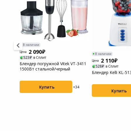
В наличии
2 090
Цена
В наличии
523
в Сплит
2 110
Цена
fort
Блендер погружной Vitek VT-3411
528
в Сплит
1500Вт стальной/черный
Блендер Kelli KL-51
Купить
+41
+34
Купить