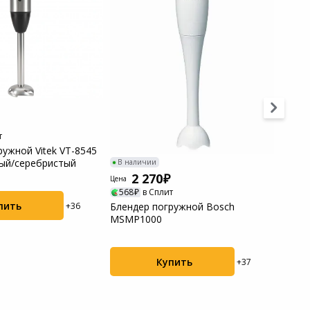
В нал
2
Цена
т
575
ружной Vitek VT-8545
Бленд
ый/серебристый
HR204
В наличии
2 270
Цена
568
в Сплит
пить
Блендер погружной Bosch
+36
MSMP1000
Купить
+37